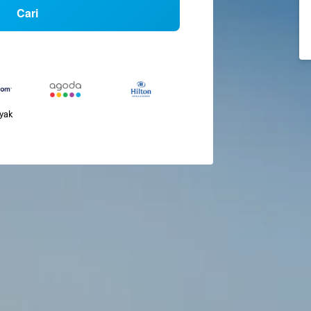
Cari
nyak