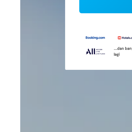
...dan ba
lagi