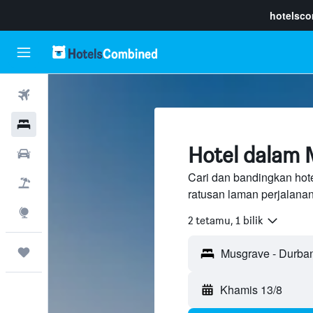
hotelsc
Penerbangan
Hotel
Hotel dalam 
Sewaan Kereta
Cari dan bandingkan hot
Pakej
ratusan laman perjalana
Eksplorasi
2 tetamu, 1 bilik
Perjalanan
Khamis 13/8