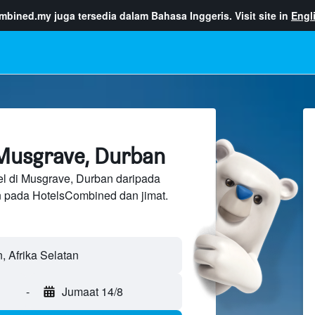
ombined.my
juga tersedia dalam Bahasa Inggeris. Visit site in
Engl
Musgrave, Durban
el di Musgrave, Durban daripada
n pada HotelsCombined dan jimat.
-
Jumaat 14/8