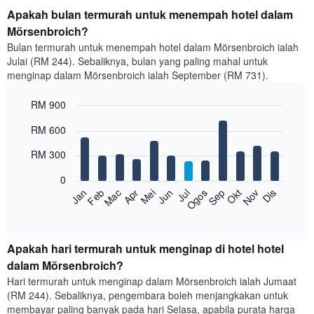
Apakah bulan termurah untuk menempah hotel dalam
Mörsenbroich?
Bulan termurah untuk menempah hotel dalam Mörsenbroich ialah
Julai (RM 244). Sebaliknya, bulan yang paling mahal untuk
menginap dalam Mörsenbroich ialah September (RM 731).
RM 900
Bar
Chart
RM 600
graphic.
chart
with
RM 300
12
bars.
0
Feb
Mei
Ogos
Nov
Mac
Jun
Sep
Dis
Jan
Apr
Jul
Okt
Carta
berikut
End
of
memaparkan
interactive
harga
chart
purata
Apakah hari termurah untuk menginap di hotel hotel
bilik
dalam Mörsenbroich?
setiap
Hari termurah untuk menginap dalam Mörsenbroich ialah Jumaat
bulan
(RM 244). Sebaliknya, pengembara boleh menjangkakan untuk
Carta
membayar paling banyak pada hari Selasa, apabila purata harga
mempunyai