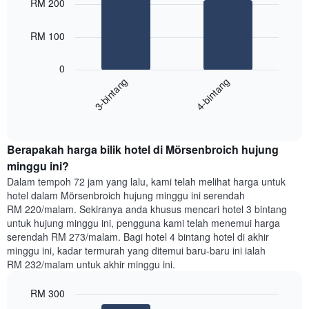
RM 200
with
yang
2
memaparkan
bars.
RM 100
hari
dalam
Carta
seminggu.
0
berikut
Carta
3-bintang
4-bintang
memaparkan
mempunyai
harga
1
End
purata
paksi
of
satu
interactive
Y
bilik
chart
yang
Berapakah harga bilik hotel di Mörsenbroich hujung
malam
memaparkan
ini
minggu ini?
purata
yang
Dalam tempoh 72 jam yang lalu, kami telah melihat harga untuk
harga
ditemui
hotel dalam Mörsenbroich hujung minggu ini serendah
bilik
dalam
RM 220/malam. Sekiranya anda khusus mencari hotel 3 bintang
3
untuk hujung minggu ini, pengguna kami telah menemui harga
hari
serendah RM 273/malam. Bagi hotel 4 bintang hotel di akhir
lalu
minggu ini, kadar termurah yang ditemui baru-baru ini ialah
yang
RM 232/malam untuk akhir minggu ini.
diagregatkan
mengikut
RM 300
penarafan
bintang
Bar