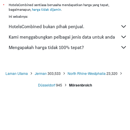
Hotel di Kuching
*
HotelsCombined sentiasa berusaha mendapatkan harga yang tepat,
bagaimanapun,
harga tidak dijamin
.
Hotel di Tokyo
Ini sebabnya:
Hotel di Batu Feringgi
HotelsCombined bukan pihak penjual.
Hotel di Bangkok
Hotel di Putrajaya
Kami menggabungkan pelbagai jenis data untuk anda
Hotel di Shah Alam
Mengapakah harga tidak 100% tepat?
Hotel di Kota Bharu
Hotel di Mersing
Hotel di Taiping
Laman Utama
Jerman
303,533
North Rhine-Westphalia
23,320
Hotel di Lumut
Düsseldorf
945
Mörsenbroich
Hotel di Cherating
Hotel di Alor Setar
Hotel di Bandar Phuket
Hotel di Pulau Redang
Hotel di Ōsaka
Hotel di Kyoto