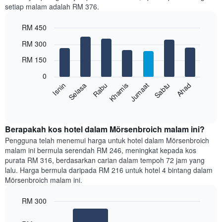
setiap malam adalah RM 376.
1
paksi
RM 450
X
yang
Bar
Chart
RM 300
memaparkan
graphic.
chart
with
bulan.
RM 150
7
Carta
bars.
mempunyai
0
1
Rabu
Khamis
Jumaat
Sabtu
Ahad
Isnin
Selasa
Carta
paksi
berikut
End
Y
of
memaparkan
yang
interactive
harga
chart
memaparkan
purata
Berapakah kos hotel dalam Mörsenbroich malam ini?
harga
bilik
Pengguna telah menemui harga untuk hotel dalam Mörsenbroich
purata
setiap
bilik
malam ini bermula serendah RM 246, meningkat kepada kos
hari
purata RM 316, berdasarkan carian dalam tempoh 72 jam yang
dalam
lalu. Harga bermula daripada RM 216 untuk hotel 4 bintang dalam
seminggu
Mörsenbroich malam ini.
Carta
mempunyai
RM 300
1
paksi
Bar
Chart
graphic.
chart
X