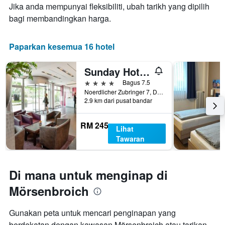
minggu
Jika anda mempunyai fleksibiliti, ubah tarikh yang dipilih
penginapan
ini
Carta
bagi membandingkan harga.
yang
mempunyai
ditemui
1
dalam
paksi
Paparkan kesemua 16 hotel
3
Y
hari
yang
Sunday Hotel Düsseldorf City Nord
lalu
memaparkan
harga
4 bintang
Bagus 7.5
purata
Noerdlicher Zubringer 7, Düsseldorf, North Rhine-Westphalia, Jerman
2.9 km dari pusat bandar
bilik
RM 245
Lihat
Tawaran
Di mana untuk menginap di
Mörsenbroich
Gunakan peta untuk mencari penginapan yang
berdekatan dengan kawasan Mörsenbroich atau tarikan