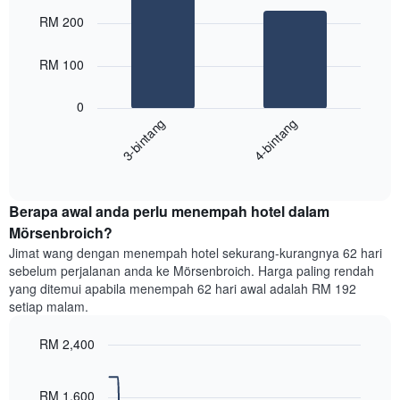
Chart
Carta
graphic.
chart
RM 200
with
mempunyai
2
1
bars.
RM 100
paksi
X
Carta
yang
0
berikut
menunjukkan
3-bintang
4-bintang
memaparkan
kategori
purata
hotel
End
harga
mengikut
of
bilik
interactive
bintang.
hujung
chart
Carta
Berapa awal anda perlu menempah hotel dalam
minggu
mempunyai
ini
Mörsenbroich?
1
yang
paksi
Jimat wang dengan menempah hotel sekurang-kurangnya 62 hari
ditemui
Y
sebelum perjalanan anda ke Mörsenbroich. Harga paling rendah
dalam
yang
yang ditemui apabila menempah 62 hari awal adalah RM 192
3
memaparkan
setiap malam.
hari
harga
lalu
purata
RM 2,400
yang
bilik
diagregatkan
Line
Chart
malam
graphic.
chart
mengikut
ini
with
RM 1,600
penarafan