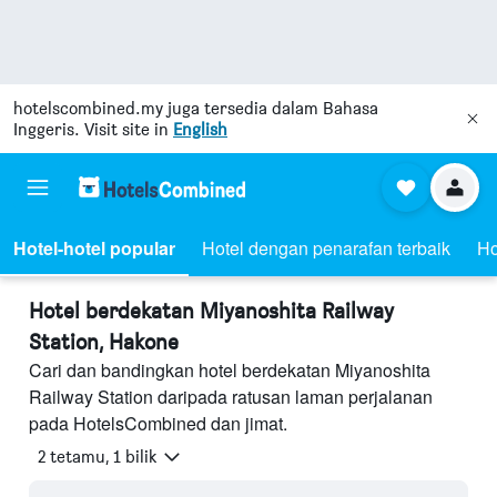
hotelscombined.my
juga tersedia dalam Bahasa
Inggeris. Visit site in
English
Hotel-hotel popular
Hotel dengan penarafan terbaik
Ho
Hotel berdekatan Miyanoshita Railway
Station, Hakone
Cari dan bandingkan hotel berdekatan Miyanoshita
Railway Station daripada ratusan laman perjalanan
pada HotelsCombined dan jimat.
2 tetamu, 1 bilik