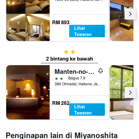
RM 893
Lihat
Tawaran
2 bintang
2 bintang ke bawah
Manten-no-Hoshi
2 bintang
Bagus 7.9
386 Ohiradai, Hakone, Jepun
RM 262
Lihat
Tawaran
Penginapan lain di Miyanoshita