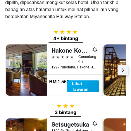
dipilih, dipecahkan mengikut kelas hotel. Ubah tarikh di
bahagian atas halaman untuk melihat pilihan lain yang
berdekatan Miyanoshita Railway Station.
4 bintang
4+ bintang
Hakone Kowakien Ten-Yu
5 bintang
Cemerlang
9.1
1297 Ninotaira, Hakone, Jepun
RM 1,563
Lihat
Tawaran
3 bintang
3 bintang
Setsugetsuka
1300-34 Gora, Hakone, Jepun