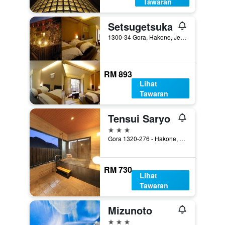
Tawaran
Setsugetsuka
1300-34 Gora, Hakone, Jepun
RM 893
Lihat
Tawaran
Tensui Saryo
3 bintang
Gora 1320-276 - Hakone, Hakone, Jepun
RM 730
Lihat
Tawaran
Mizunoto
3 bintang