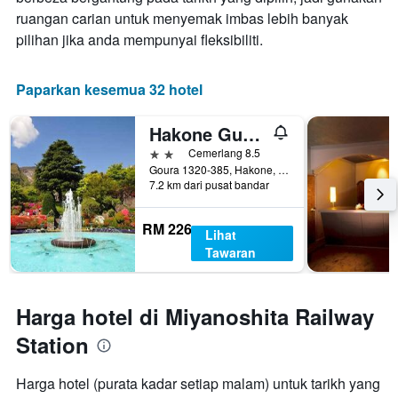
ruangan carian untuk menyemak imbas lebih banyak
pilihan jika anda mempunyai fleksibiliti.
Paparkan kesemua 32 hotel
Hakone Guesthouse Gaku - Hostel
2 bintang
Cemerlang 8.5
Goura 1320-385, Hakone, Jepun
7.2 km dari pusat bandar
RM 226
Lihat
Tawaran
Harga hotel di Miyanoshita Railway
Station
Harga hotel (purata kadar setiap malam) untuk tarikh yang