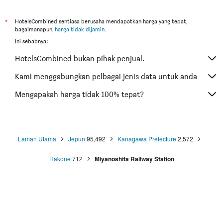
Hotel di Kota Kinabalu
Hotel di Kuching
*
HotelsCombined sentiasa berusaha mendapatkan harga yang tepat,
bagaimanapun,
harga tidak dijamin
.
Hotel di Tokyo
Ini sebabnya:
Hotel di Batu Feringgi
HotelsCombined bukan pihak penjual.
Hotel di Bangkok
Hotel di Putrajaya
Kami menggabungkan pelbagai jenis data untuk anda
Hotel di Shah Alam
Mengapakah harga tidak 100% tepat?
Hotel di Kota Bharu
Hotel di Mersing
Hotel di Taiping
Laman Utama
Jepun
95,492
Kanagawa Prefecture
2,572
Hotel di Lumut
Hakone
712
Miyanoshita Railway Station
Hotel di Cherating
Hotel di Alor Setar
Hotel di Bandar Phuket
Hotel di Pulau Redang
Hotel di Ōsaka