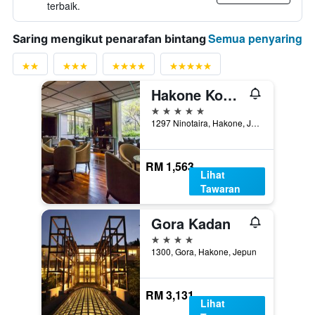
terbaik.
Semua penyaring
Saring mengikut penarafan bintang
Hakone Kowakien Ten-Yu
5 bintang
1297 Ninotaira, Hakone, Jepun
RM 1,563
Lihat
Tawaran
Gora Kadan
4 bintang
1300, Gora, Hakone, Jepun
RM 3,131
Lihat