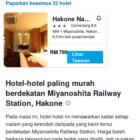
Paparkan kesemua 32 hotel
Hakone Nanase
3 bintang
Cemerlang 8.6
469-1 Miyanoshita, Hakone, Jepun
6.3 km dari pusat bandar
RM 790
Lihat
Tawaran
Hotel-hotel paling murah
berdekatan Miyanoshita Railway
Station, Hakone
Pada masa ini, hotel-hotel ini menawarkan kadar setiap
malam yang terendah daripada yang kami temui
berdekatan Miyanoshita Railway Station. Harga boleh
berbeza bergantung pada tarikh yang dipilih, jadi gunakan