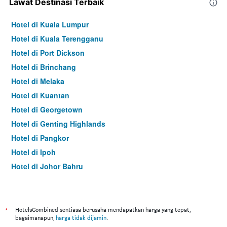
Lawat Destinasi Terbaik
Hotel di Kuala Lumpur
Hotel di Kuala Terengganu
Hotel di Port Dickson
Hotel di Brinchang
Hotel di Melaka
Hotel di Kuantan
Hotel di Georgetown
Hotel di Genting Highlands
Hotel di Pangkor
Hotel di Ipoh
Hotel di Johor Bahru
Hotel di Hat Yai
Hotel di Kota Kinabalu
Hotel di Kuching
*
HotelsCombined sentiasa berusaha mendapatkan harga yang tepat,
bagaimanapun,
harga tidak dijamin
.
Hotel di Tokyo