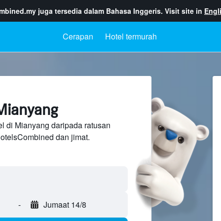
ombined.my
juga tersedia dalam Bahasa Inggeris. Visit site in
Engl
Cerapan
Hotel termurah
Mianyang
l di Mianyang daripada ratusan
otelsCombined dan jimat.
-
Jumaat 14/8