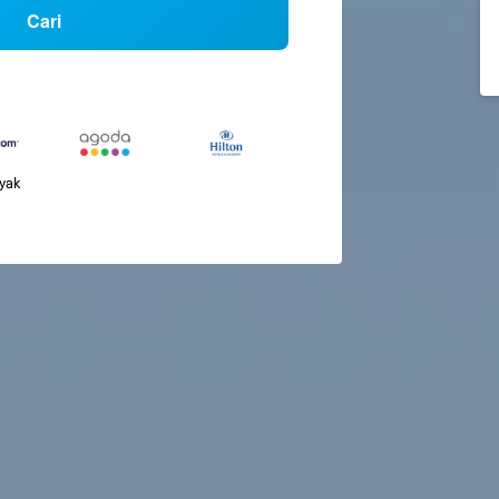
Cari
nyak