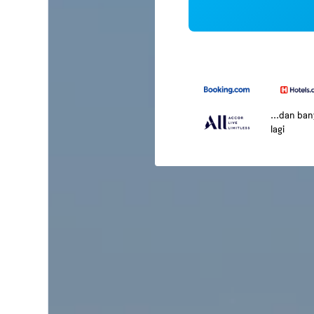
...dan ba
lagi