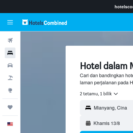
hotelsc
Penerbangan
Hotel
Hotel dalam 
Sewaan Kereta
Cari dan bandingkan hote
Pakej
laman perjalanan pada H
Eksplorasi
2 tetamu, 1 bilik
Perjalanan
Khamis 13/8
Melayu