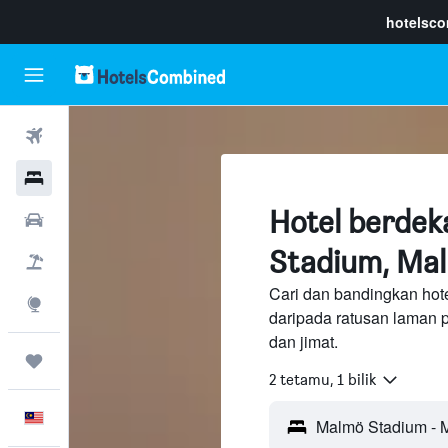
hotelsc
Penerbangan
Hotel
Hotel berde
Sewaan Kereta
Stadium, Ma
Pakej
Cari dan bandingkan hot
Eksplorasi
daripada ratusan laman 
dan jimat.
Perjalanan
2 tetamu, 1 bilik
Melayu