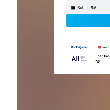
Sabtu 15/8
...dan ba
lagi