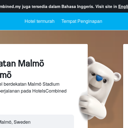
ombined.my
juga tersedia dalam Bahasa Inggeris. Visit site in
Engl
Hotel termurah
Tempat Penginapan
katan Malmö
lmö
el berdekatan Malmö Stadium
perjalanan pada HotelsCombined