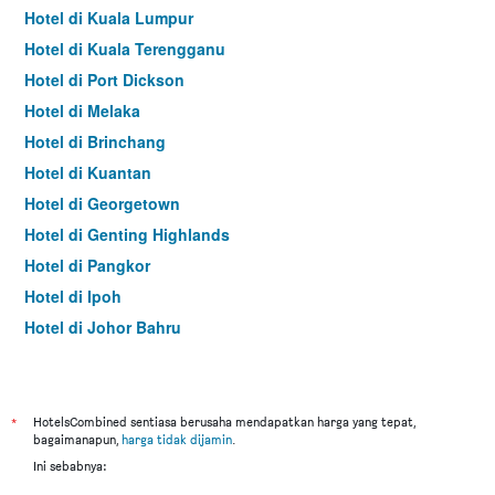
Hotel di Kuala Lumpur
Hotel di Kuala Terengganu
Hotel di Port Dickson
Hotel di Melaka
Hotel di Brinchang
Hotel di Kuantan
Hotel di Georgetown
Hotel di Genting Highlands
Hotel di Pangkor
Hotel di Ipoh
Hotel di Johor Bahru
Hotel di Hat Yai
Hotel di Kota Kinabalu
Hotel di Kuching
*
HotelsCombined sentiasa berusaha mendapatkan harga yang tepat,
bagaimanapun,
harga tidak dijamin
.
Hotel di Tokyo
Ini sebabnya:
Hotel di Batu Feringgi