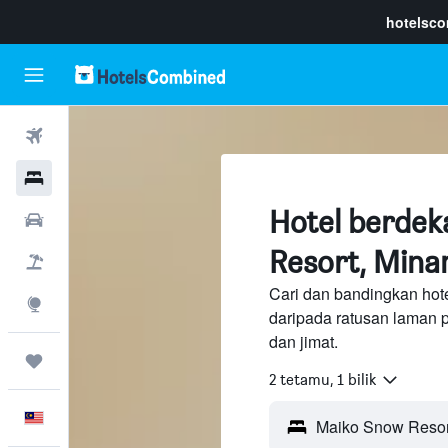
hotelsc
Penerbangan
Hotel
Hotel berde
Sewaan Kereta
Resort, Min
Pakej
Cari dan bandingkan hot
Eksplorasi
daripada ratusan laman 
dan jimat.
Perjalanan
2 tetamu, 1 bilik
Melayu