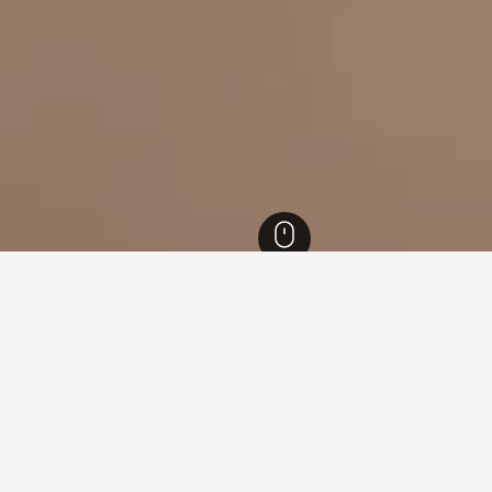
refecture
1,390
Minamiuonuma
128
Maiko Snow Resort
ling murah berdekatan Maiko 