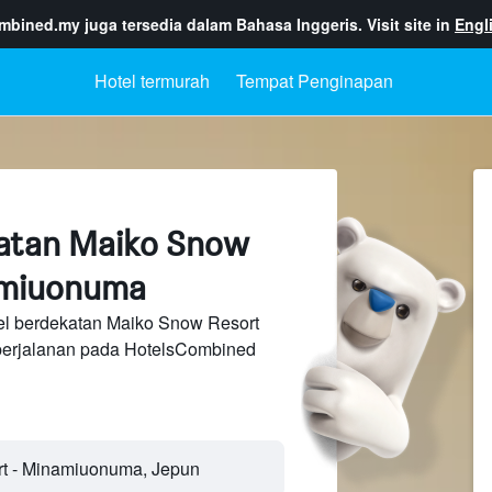
ombined.my
juga tersedia dalam Bahasa Inggeris. Visit site in
Engl
Hotel termurah
Tempat Penginapan
katan Maiko Snow
amiuonuma
el berdekatan Maiko Snow Resort
perjalanan pada HotelsCombined