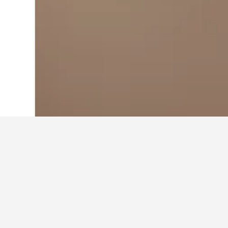
Laman Utama
Jepun
95,492
Niigata P
Hotel-hotel pa
Minamiuonuma