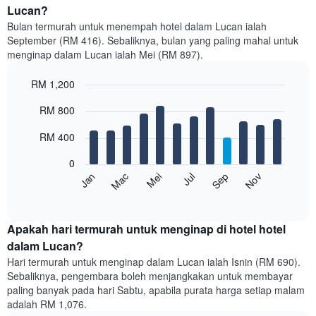
Lucan?
Bulan termurah untuk menempah hotel dalam Lucan ialah
September (RM 416). Sebaliknya, bulan yang paling mahal untuk
menginap dalam Lucan ialah Mei (RM 897).
RM 1,200
Bar
Chart
RM 800
graphic.
chart
with
12
RM 400
bars.
0
Carta
Mei
Nov
Mac
Sep
Jan
Jul
berikut
End
of
memaparkan
interactive
harga
chart
purata
Apakah hari termurah untuk menginap di hotel hotel
bilik
dalam Lucan?
setiap
Hari termurah untuk menginap dalam Lucan ialah Isnin (RM 690).
bulan
Sebaliknya, pengembara boleh menjangkakan untuk membayar
Carta
paling banyak pada hari Sabtu, apabila purata harga setiap malam
mempunyai
adalah RM 1,076.
1