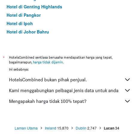
Hotel di Genting Highlands
Hotel di Pangkor
Hotel di Ipoh
Hotel di Johor Bahru
Hotel di Hat Yai
Hotel di Kota Kinabalu
Hotel di Kuching
*
HotelsCombined sentiasa berusaha mendapatkan harga yang tepat,
bagaimanapun,
harga tidak dijamin
.
Hotel di Tokyo
Ini sebabnya:
Hotel di Batu Feringgi
HotelsCombined bukan pihak penjual.
Hotel di Bangkok
Hotel di Putrajaya
Kami menggabungkan pelbagai jenis data untuk anda
Hotel di Shah Alam
Mengapakah harga tidak 100% tepat?
Hotel di Kota Bharu
Hotel di Mersing
Hotel di Taiping
Laman Utama
Ireland
15,870
Dublin
2,747
Lucan
34
Hotel di Lumut