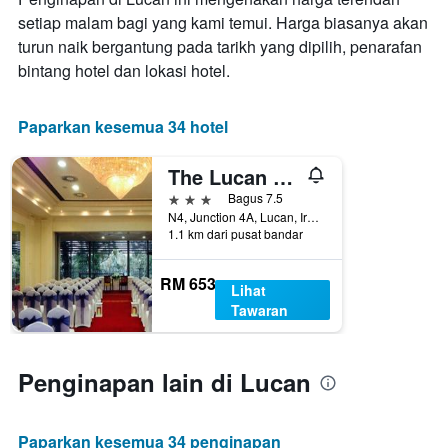
memaparkan
setiap malam bagi yang kami temui. Harga biasanya akan
hari
turun naik bergantung pada tarikh yang dipilih, penarafan
dalam
seminggu.
bintang hotel dan lokasi hotel.
Carta
mempunyai
1
Paparkan kesemua 34 hotel
paksi
Y
The Lucan Spa Hotel
yang
memaparkan
3 bintang
Bagus 7.5
purata
N4, Junction 4A, Lucan, Ireland
1.1 km dari pusat bandar
harga
bilik
RM 653
Lihat
Tawaran
Penginapan lain di Lucan
Paparkan kesemua 34 penginapan