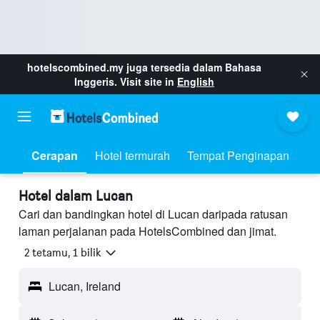
hotelscombined.my
juga tersedia dalam Bahasa
Inggeris. Visit site in
English
Cerapan
Hotel termurah
Tempat Penginapan
Hotel dalam Lucan
Cari dan bandingkan hotel di Lucan daripada ratusan
laman perjalanan pada HotelsCombined dan jimat.
2 tetamu, 1 bilik
Lucan, Ireland