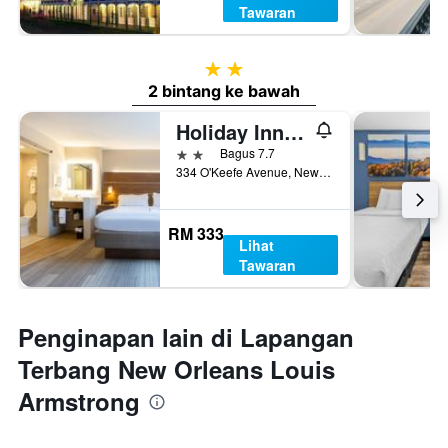
Tawaran
2 bintang
2 bintang ke bawah
Holiday Inn Express New Orleans Dwtn - Fr Qtr Area By IHG
2 bintang
Bagus 7.7
334 O'Keefe Avenue, New Orleans, LA, Amerika Syarikat
RM 333
Lihat
Tawaran
Penginapan lain di Lapangan
Terbang New Orleans Louis
Armstrong