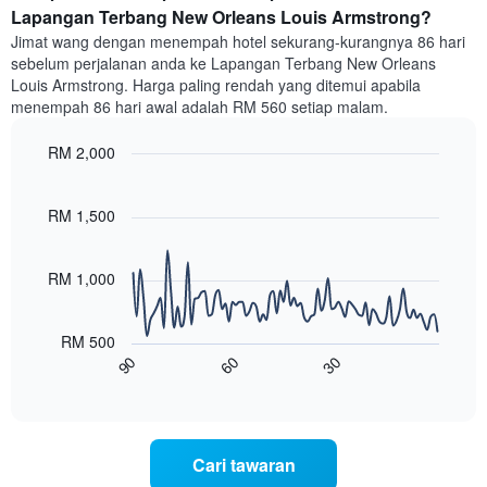
bilik
Lapangan Terbang New Orleans Louis Armstrong?
setiap
Jimat wang dengan menempah hotel sekurang-kurangnya 86 hari
hari
sebelum perjalanan anda ke Lapangan Terbang New Orleans
dalam
Louis Armstrong. Harga paling rendah yang ditemui apabila
seminggu
menempah 86 hari awal adalah RM 560 setiap malam.
Carta
mempunyai
RM 2,000
1
paksi
Line
Chart
X
graphic.
chart
with
yang
RM 1,500
90
memaparkan
data
hari
points.
dalam
RM 1,000
seminggu.
Carta
Carta
berikut
mempunyai
RM 500
menunjukkan
1
60
30
90
bagaimana
End
paksi
of
harga
interactive
Y
bilik
chart
yang
berubah
memaparkan
menjelang
purata
Cari tawaran
tarikh
harga