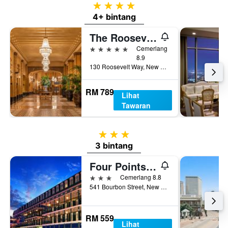
4 bintang
4+ bintang
The Roosevelt New Orleans, A Waldorf Astoria Hotel
5 bintang
Cemerlang
8.9
130 Roosevelt Way, New Orleans, LA, Amerika Syarikat
RM 789
Lihat
Tawaran
3 bintang
3 bintang
Four Points by Sheraton French Quarter
3 bintang
Cemerlang 8.8
541 Bourbon Street, New Orleans, LA, Amerika Syarikat
RM 559
Lihat