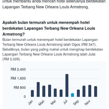
untuk membantu anda mencari hotel seterusnya berdekatan
Lapangan Terbang New Orleans Louis Armstrong.
Apakah bulan termurah untuk menempah hotel
berdekatan Lapangan Terbang New Orleans Louis
Armstrong?
Bulan termurah untuk menempah hotel berdekatan Lapangan
Terbang New Orleans Louis Armstrong ialah Ogos (RM 347).
Sebaliknya, bulan yang paling mahal untuk menginap berdekatan
Lapangan Terbang New Orleans Louis Armstrong ialah Julai
(RM 2,028).
RM 2,400
Bar
Chart
RM 1,600
graphic.
chart
with
12
RM 800
bars.
0
Carta
Mei
Nov
Mac
Sep
Jul
Jan
berikut
End
of