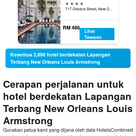
4 bintang
717 Orleans Street, New Orleans, LA, Amerika Syarikat
RM 486
Lihat
Tawaran
Kesemua 2,896 hotel berdekatan Lapangan
Terbang New Orleans Louis Armstrong
Cerapan perjalanan untuk
hotel berdekatan Lapangan
Terbang New Orleans Louis
Armstrong
Gunakan petua kami yang dijana oleh data HotelsCombined