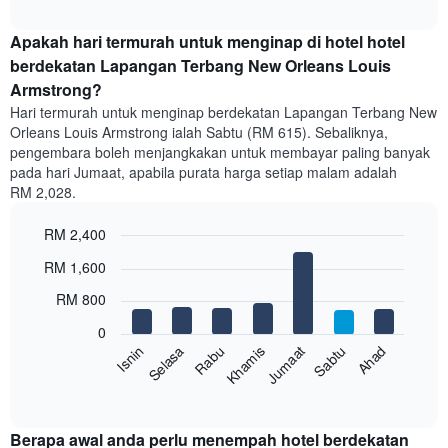
memaparkan
interactive
harga
chart
purata
Apakah hari termurah untuk menginap di hotel hotel
bilik
berdekatan Lapangan Terbang New Orleans Louis
setiap
Armstrong?
bulan
Hari termurah untuk menginap berdekatan Lapangan Terbang New
Carta
Orleans Louis Armstrong ialah Sabtu (RM 615). Sebaliknya,
mempunyai
pengembara boleh menjangkakan untuk membayar paling banyak
1
paksi
pada hari Jumaat, apabila purata harga setiap malam adalah
X
RM 2,028.
yang
memaparkan
RM 2,400
bulan.
Bar
Chart
Carta
RM 1,600
graphic.
chart
mempunyai
with
RM 800
1
7
bars.
paksi
0
Y
Sabtu
Khamis
Selasa
Ahad
Jumaat
Rabu
Isnin
Carta
yang
berikut
memaparkan
End
of
memaparkan
harga
interactive
harga
purata
chart
purata
bilik
Berapa awal anda perlu menempah hotel berdekatan