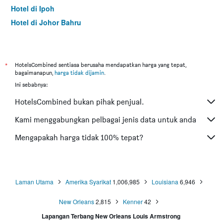
Hotel di Ipoh
Hotel di Johor Bahru
Hotel di Hat Yai
Hotel di Kota Kinabalu
Hotel di Kuching
*
HotelsCombined sentiasa berusaha mendapatkan harga yang tepat,
bagaimanapun,
harga tidak dijamin
.
Hotel di Tokyo
Ini sebabnya:
Hotel di Batu Feringgi
HotelsCombined bukan pihak penjual.
Hotel di Bangkok
Hotel di Putrajaya
Kami menggabungkan pelbagai jenis data untuk anda
Hotel di Shah Alam
Mengapakah harga tidak 100% tepat?
Hotel di Kota Bharu
Hotel di Mersing
Hotel di Taiping
Laman Utama
Amerika Syarikat
1,006,985
Louisiana
6,946
Hotel di Lumut
New Orleans
2,815
Kenner
42
Hotel di Cherating
Hotel di Alor Setar
Lapangan Terbang New Orleans Louis Armstrong