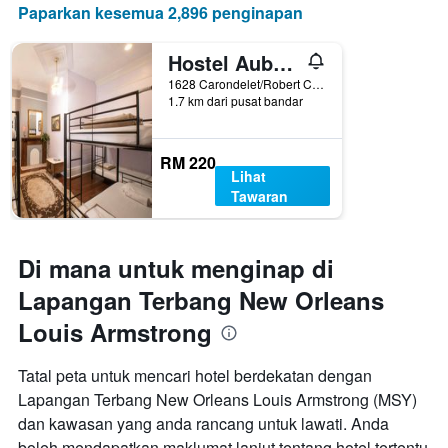
Paparkan kesemua 2,896 penginapan
Hostel Auberge Nola
1628 Carondelet/Robert C. Blakes Sr. Dr, New Orleans, LA, Amerika Syarikat
1.7 km dari pusat bandar
RM 220
Lihat
Tawaran
Di mana untuk menginap di
Lapangan Terbang New Orleans
Louis Armstrong
Tatal peta untuk mencari hotel berdekatan dengan
Lapangan Terbang New Orleans Louis Armstrong (MSY)
dan kawasan yang anda rancang untuk lawati. Anda
boleh mendapatkan maklumat lanjut tentang hotel tertentu