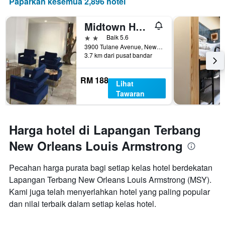
Paparkan kesemua 2,896 hotel
Midtown Hotel New Orleans
2 bintang
Baik 5.6
3900 Tulane Avenue, New Orleans, LA, Amerika Syarikat
3.7 km dari pusat bandar
RM 188
Lihat
Tawaran
Harga hotel di Lapangan Terbang
New Orleans Louis Armstrong
Pecahan harga purata bagi setiap kelas hotel berdekatan
Lapangan Terbang New Orleans Louis Armstrong (MSY).
Kami juga telah menyerlahkan hotel yang paling popular
dan nilai terbaik dalam setiap kelas hotel.