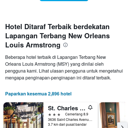
menginap
bilik
Carta
mempunyai
1
paksi
Hotel Ditaraf Terbaik berdekatan
X
Lapangan Terbang New Orleans
yang
memaparkan
Louis Armstrong
bilangan
hari
sebelum
Beberapa hotel terbaik di Lapangan Terbang New
penginapan
Orleans Louis Armstrong (MSY) yang dinilai oleh
Carta
pengguna kami. Lihat ulasan pengguna untuk mengetahui
mempunyai
mengapa penginapan-penginapan ini ditaraf terbaik.
1
paksi
Y
Paparkan kesemua 2,896 hotel
yang
memaparkan
harga
St. Charles Inn
purata
3 bintang
Cemerlang 8.9
bilik
3636 Saint Charles Avenue, New Orleans, LA, Amerika Syarikat
3.7 km dari pusat bandar