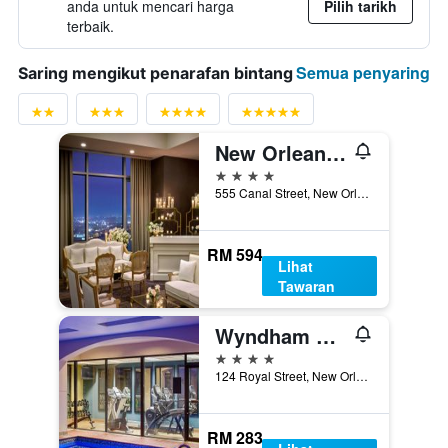
anda untuk mencari harga
Pilih tarikh
terbaik.
Semua penyaring
Saring mengikut penarafan bintang
New Orleans Marriott
4 bintang
555 Canal Street, New Orleans, LA, Amerika Syarikat
RM 594
Lihat
Tawaran
Wyndham New Orleans - French Quarter
4 bintang
124 Royal Street, New Orleans, LA, Amerika Syarikat
RM 283