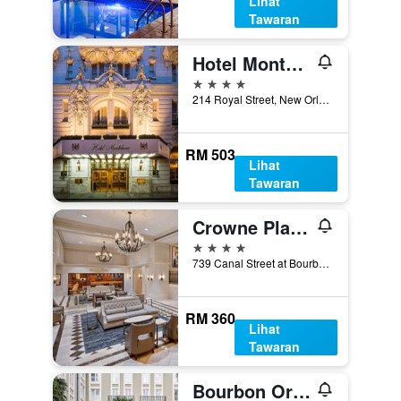
Lihat
Tawaran
Hotel Monteleone
4 bintang
214 Royal Street, New Orleans, LA, Amerika Syarikat
RM 503
Lihat
Tawaran
Crowne Plaza New Orleans French Qtr - Astor By IHG
4 bintang
739 Canal Street at Bourbon, New Orleans, LA, Amerika Syarikat
RM 360
Lihat
Tawaran
Bourbon Orleans Hotel