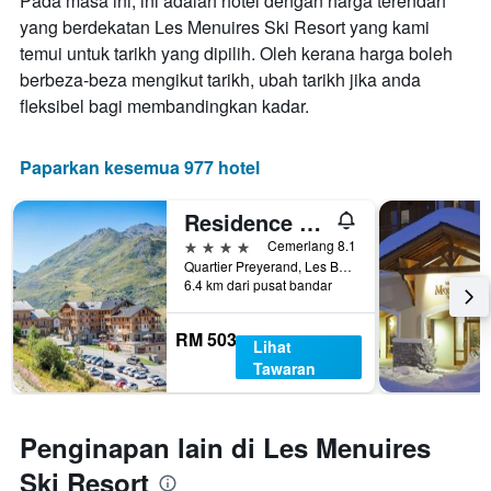
Pada masa ini, ini adalah hotel dengan harga terendah
yang berdekatan Les Menuires Ski Resort yang kami
temui untuk tarikh yang dipilih. Oleh kerana harga boleh
berbeza-beza mengikut tarikh, ubah tarikh jika anda
fleksibel bagi membandingkan kadar.
Paparkan kesemua 977 hotel
Residence Club mmv Le Coeur des Loges
4 bintang
Cemerlang 8.1
Quartier Preyerand, Les Belleville, Savoie, Perancis
6.4 km dari pusat bandar
RM 503
Lihat
Tawaran
Penginapan lain di Les Menuires
Ski Resort