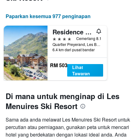
Paparkan kesemua 977 penginapan
Residence Club mmv Le Coeur des Loges
4 bintang
Cemerlang 8.1
Quartier Preyerand, Les Belleville, Savoie, Perancis
6.4 km dari pusat bandar
RM 503
Lihat
Tawaran
Di mana untuk menginap di Les
Menuires Ski Resort
Sama ada anda melawat Les Menuires Ski Resort untuk
percutian atau perniagaan, gunakan peta untuk mencari
hotel yang berdekatan dengan lokasi ideal anda. Anda