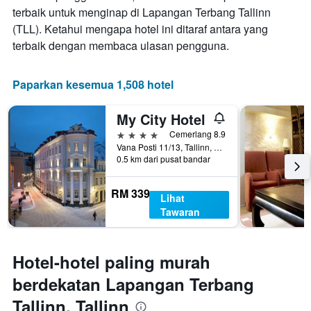
hari
terbaik untuk menginap di Lapangan Terbang Tallinn
sebelum
(TLL). Ketahui mengapa hotel ini ditaraf antara yang
penginapan
Carta
terbaik dengan membaca ulasan pengguna.
mempunyai
1
paksi
Paparkan kesemua 1,508 hotel
Y
yang
My City Hotel
memaparkan
harga
4 bintang
Cemerlang 8.9
purata
Vana Posti 11/13, Tallinn, Harjumaa, Estonia
0.5 km dari pusat bandar
bilik
RM 339
Lihat
Tawaran
Hotel-hotel paling murah
berdekatan Lapangan Terbang
Tallinn, Tallinn