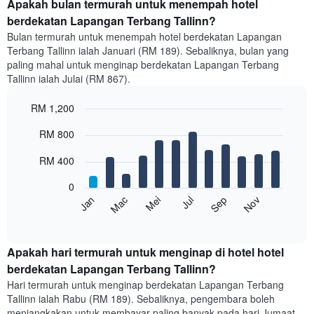
Apakah bulan termurah untuk menempah hotel
berdekatan Lapangan Terbang Tallinn?
Bulan termurah untuk menempah hotel berdekatan Lapangan
Terbang Tallinn ialah Januari (RM 189). Sebaliknya, bulan yang
paling mahal untuk menginap berdekatan Lapangan Terbang
Tallinn ialah Julai (RM 867).
RM 1,200
Bar
Chart
RM 800
graphic.
chart
with
12
RM 400
bars.
0
Carta
Mei
Nov
Mac
Sep
Jul
Jan
berikut
End
of
memaparkan
interactive
harga
chart
purata
Apakah hari termurah untuk menginap di hotel hotel
bilik
berdekatan Lapangan Terbang Tallinn?
setiap
Hari termurah untuk menginap berdekatan Lapangan Terbang
bulan
Tallinn ialah Rabu (RM 189). Sebaliknya, pengembara boleh
Carta
menjangkakan untuk membayar paling banyak pada hari Jumaat,