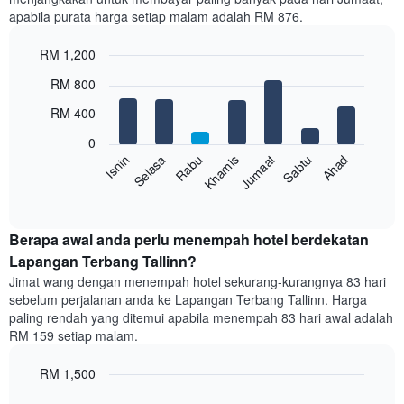
mempunyai
apabila purata harga setiap malam adalah RM 876.
1
paksi
RM 1,200
X
yang
Bar
Chart
RM 800
memaparkan
graphic.
chart
with
bulan.
RM 400
7
Carta
bars.
mempunyai
0
1
Sabtu
Khamis
Selasa
Ahad
Jumaat
Rabu
Isnin
Carta
paksi
berikut
End
Y
of
memaparkan
yang
interactive
harga
chart
memaparkan
purata
Berapa awal anda perlu menempah hotel berdekatan
harga
bilik
Lapangan Terbang Tallinn?
purata
setiap
bilik
Jimat wang dengan menempah hotel sekurang-kurangnya 83 hari
hari
sebelum perjalanan anda ke Lapangan Terbang Tallinn. Harga
dalam
paling rendah yang ditemui apabila menempah 83 hari awal adalah
seminggu
RM 159 setiap malam.
Carta
mempunyai
RM 1,500
1
paksi
Line
Chart