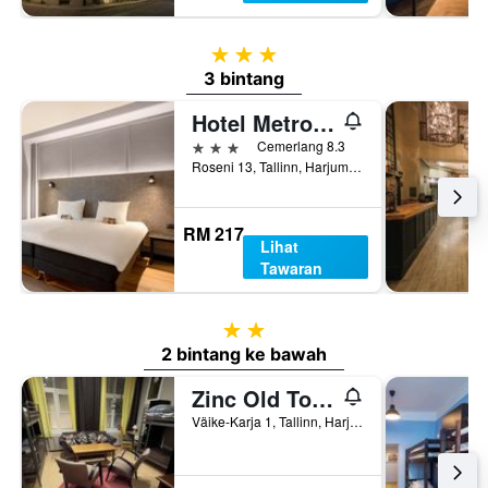
3 bintang
3 bintang
Hotel Metropol
3 bintang
Cemerlang 8.3
Roseni 13, Tallinn, Harjumaa, Estonia
RM 217
Lihat
Tawaran
2 bintang
2 bintang ke bawah
Zinc Old Town Hostel Tallinn
Väike-Karja 1, Tallinn, Harjumaa, Estonia