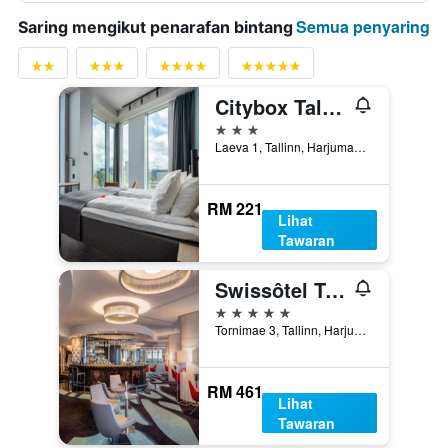
Semua penyaring
Saring mengikut penarafan bintang
Citybox Tallinn City Center
3 bintang
Laeva 1, Tallinn, Harjumaa, Estonia
RM 221
Lihat
Tawaran
Swissôtel Tallinn
5 bintang
Tornimae 3, Tallinn, Harjumaa, Estonia
RM 461
Lihat
Tawaran