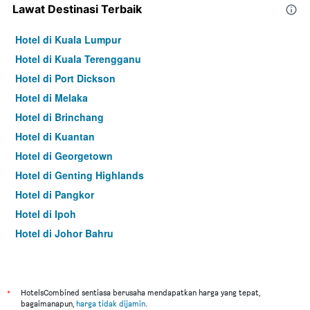
Lawat Destinasi Terbaik
Hotel di Kuala Lumpur
Hotel di Kuala Terengganu
Hotel di Port Dickson
Hotel di Melaka
Hotel di Brinchang
Hotel di Kuantan
Hotel di Georgetown
Hotel di Genting Highlands
Hotel di Pangkor
Hotel di Ipoh
Hotel di Johor Bahru
Hotel di Hat Yai
Hotel di Kota Kinabalu
Hotel di Kuching
*
HotelsCombined sentiasa berusaha mendapatkan harga yang tepat,
bagaimanapun,
harga tidak dijamin
.