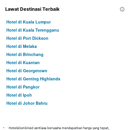
Lawat Destinasi Terbaik
Hotel di Kuala Lumpur
Hotel di Kuala Terengganu
Hotel di Port Dickson
Hotel di Melaka
Hotel di Brinchang
Hotel di Kuantan
Hotel di Georgetown
Hotel di Genting Highlands
Hotel di Pangkor
Hotel di Ipoh
Hotel di Johor Bahru
Hotel di Hat Yai
Hotel di Kota Kinabalu
Hotel di Kuching
*
HotelsCombined sentiasa berusaha mendapatkan harga yang tepat,