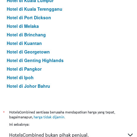
Hotel di Kuala Lumpur
Hotel di Kuala Terengganu
Hotel di Port Dickson
Hotel di Melaka
Hotel di Brinchang
Hotel di Kuantan
Hotel di Georgetown
Hotel di Genting Highlands
Hotel di Pangkor
Hotel di Ipoh
Hotel di Johor Bahru
Hotel di Hat Yai
Hotel di Kota Kinabalu
Hotel di Kuching
*
HotelsCombined sentiasa berusaha mendapatkan harga yang tepat,
bagaimanapun,
harga tidak dijamin
.
Hotel di Tokyo
Ini sebabnya:
Hotel di Batu Feringgi
HotelsCombined bukan pihak penjual.