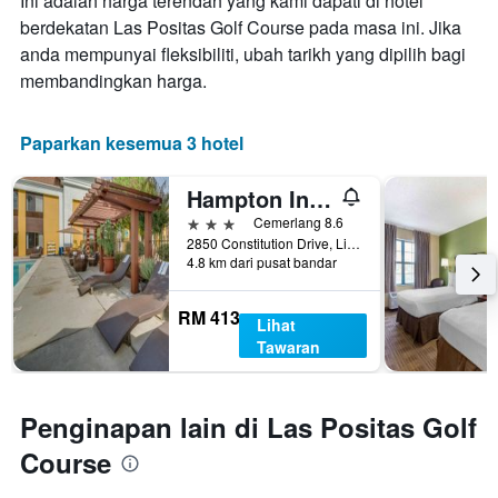
Ini adalah harga terendah yang kami dapati di hotel
berdekatan Las Positas Golf Course pada masa ini. Jika
anda mempunyai fleksibiliti, ubah tarikh yang dipilih bagi
membandingkan harga.
Paparkan kesemua 3 hotel
Hampton Inn Livermore-East Bay
3 bintang
Cemerlang 8.6
2850 Constitution Drive, Livermore, CA, Amerika Syarikat
4.8 km dari pusat bandar
RM 413
Lihat
Tawaran
Penginapan lain di Las Positas Golf
Course