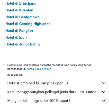
Hotel di Brinchang
Hotel di Kuantan
Hotel di Georgetown
Hotel di Genting Highlands
Hotel di Pangkor
Hotel di Ipoh
Hotel di Johor Bahru
Hotel di Hat Yai
Hotel di Kota Kinabalu
Hotel di Kuching
*
HotelsCombined sentiasa berusaha mendapatkan harga yang tepat,
bagaimanapun,
harga tidak dijamin
.
Hotel di Tokyo
Ini sebabnya:
Hotel di Batu Feringgi
HotelsCombined bukan pihak penjual.
Hotel di Bangkok
Hotel di Putrajaya
Kami menggabungkan pelbagai jenis data untuk anda
Hotel di Shah Alam
Mengapakah harga tidak 100% tepat?
Hotel di Kota Bharu