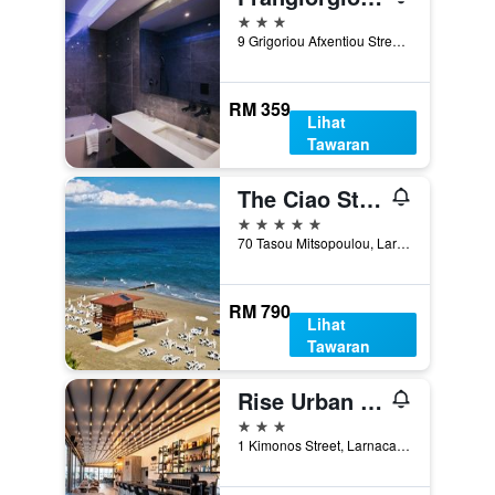
3 bintang
9 Grigoriou Afxentiou Street, Larnaca, Cyprus
RM 359
Lihat
Tawaran
The Ciao Stelio Deluxe Hotel
5 bintang
70 Tasou Mitsopoulou, Larnaca, Cyprus
RM 790
Lihat
Tawaran
Rise Urban Art Hotel
3 bintang
1 Kimonos Street, Larnaca, Cyprus