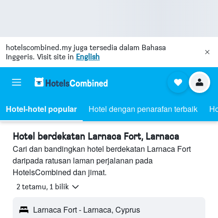
hotelscombined.my
juga tersedia dalam Bahasa
Inggeris. Visit site in
English
Hotel-hotel popular
Hotel dengan penarafan terbaik
Ho
Hotel berdekatan Larnaca Fort, Larnaca
Cari dan bandingkan hotel berdekatan Larnaca Fort
daripada ratusan laman perjalanan pada
HotelsCombined dan jimat.
2 tetamu, 1 bilik
Larnaca Fort - Larnaca, Cyprus