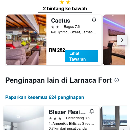
2 bintang
2 bintang ke bawah
Cactus
2 bintang
Bagus 7.6
6-8 Tyrimou Street, Larnaca, Cyprus
RM 282
Lihat
Tawaran
Penginapan lain di Larnaca Fort
Paparkan kesemua 624 penginapan
Blazer Residence
3 bintang
Cemerlang 8.6
1, Armenikis Eklisias Street, Larnaca, Cyprus
0.7 km dari pusat bandar