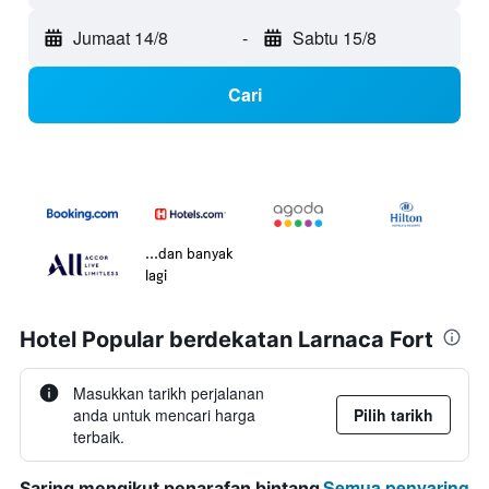
Jumaat 14/8
-
Sabtu 15/8
Cari
...dan banyak
lagi
Hotel Popular berdekatan Larnaca Fort
Masukkan tarikh perjalanan
anda untuk mencari harga
Pilih tarikh
terbaik.
Semua penyaring
Saring mengikut penarafan bintang