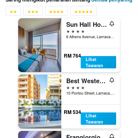
Sun Hall Hotel
4 bintang
6 Athens Avenue, Larnaca, Cyprus
RM 764
Lihat
Tawaran
Best Western Plus Larco Hotel
4 bintang
10 Pontou Street, Larnaca, Cyprus
RM 534
Lihat
Tawaran
Frangiorgio Hotel