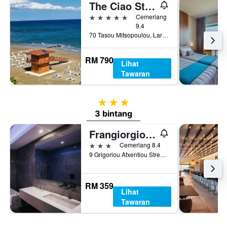
The Ciao Stelio Deluxe Hotel
5 bintang
Cemerlang
9.4
70 Tasou Mitsopoulou, Larnaca, Cyprus
RM 790
Lihat
Tawaran
3 bintang
3 bintang
Frangiorgio Hotel
3 bintang
Cemerlang 8.4
9 Grigoriou Afxentiou Street, Larnaca, Cyprus
RM 359
Lihat
Tawaran