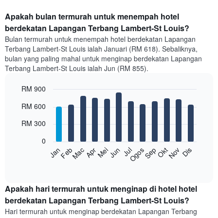
Apakah bulan termurah untuk menempah hotel
berdekatan Lapangan Terbang Lambert-St Louis?
Bulan termurah untuk menempah hotel berdekatan Lapangan
Terbang Lambert-St Louis ialah Januari (RM 618). Sebaliknya,
bulan yang paling mahal untuk menginap berdekatan Lapangan
Terbang Lambert-St Louis ialah Jun (RM 855).
RM 900
Bar
Chart
RM 600
graphic.
chart
with
RM 300
12
bars.
0
Feb
Mei
Ogos
Nov
Mac
Jun
Sep
Dis
Apr
Jul
Okt
Jan
Carta
berikut
End
of
memaparkan
interactive
harga
chart
purata
Apakah hari termurah untuk menginap di hotel hotel
bilik
berdekatan Lapangan Terbang Lambert-St Louis?
setiap
Hari termurah untuk menginap berdekatan Lapangan Terbang
bulan