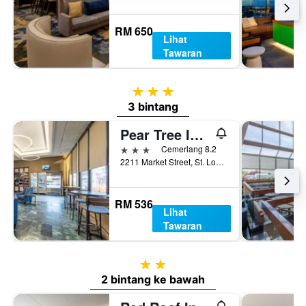
RM 650
Lihat
Tawaran
3 bintang
3 bintang
Pear Tree Inn St. Louis Near Union Station
3 bintang
Cemerlang 8.2
2211 Market Street, St. Louis, MO, Amerika Syarikat
RM 536
Lihat
Tawaran
2 bintang
2 bintang ke bawah