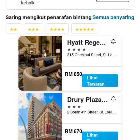
terbaik.
Semua penyaring
Saring mengikut penarafan bintang
Hyatt Regency St Louis At The Arch
4 bintang
315 Chestnut Street, St. Louis, MO, Amerika Syarikat
RM 650
Lihat
Tawaran
Drury Plaza Hotel St. Louis at the Arch
3 bintang
2 South 4th Street, St. Louis, MO, Amerika Syarikat
RM 670
Lihat