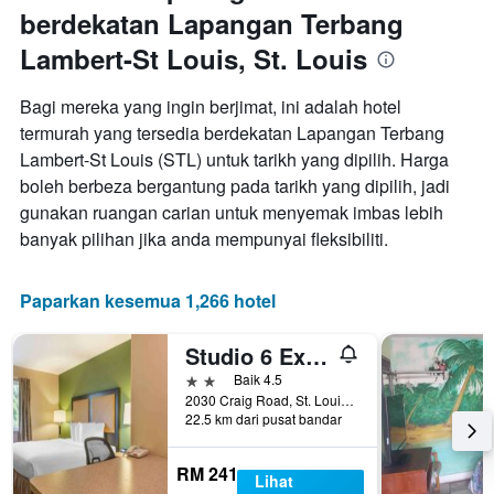
berdekatan Lapangan Terbang
Lambert-St Louis, St. Louis
Bagi mereka yang ingin berjimat, ini adalah hotel
termurah yang tersedia berdekatan Lapangan Terbang
Lambert-St Louis (STL) untuk tarikh yang dipilih. Harga
boleh berbeza bergantung pada tarikh yang dipilih, jadi
gunakan ruangan carian untuk menyemak imbas lebih
banyak pilihan jika anda mempunyai fleksibiliti.
Paparkan kesemua 1,266 hotel
Studio 6 Extended Stay - St Louis, Mo - Westport Craig Road
2 bintang
Baik 4.5
2030 Craig Road, St. Louis, MO, Amerika Syarikat
22.5 km dari pusat bandar
RM 241
Lihat