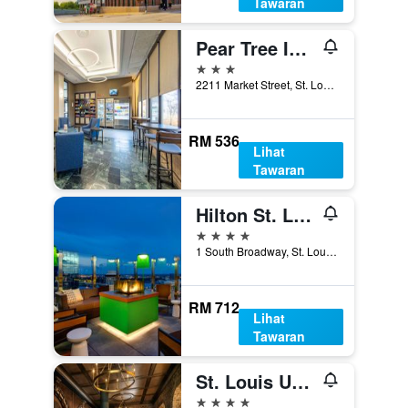
Tawaran
Pear Tree Inn St. Louis Near Union Station
3 bintang
2211 Market Street, St. Louis, MO, Amerika Syarikat
RM 536
Lihat
Tawaran
Hilton St. Louis at the Ballpark
4 bintang
1 South Broadway, St. Louis, MO, Amerika Syarikat
RM 712
Lihat
Tawaran
St. Louis Union Station Hotel, Curio Collection by Hilton
4 bintang