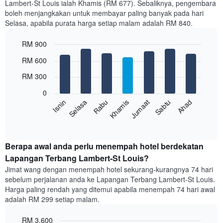
Lambert-St Louis ialah Khamis (RM 677). Sebaliknya, pengembara
Carta
boleh menjangkakan untuk membayar paling banyak pada hari
mempunyai
Selasa, apabila purata harga setiap malam adalah RM 840.
1
paksi
RM 900
X
yang
Bar
Chart
RM 600
memaparkan
graphic.
chart
with
bulan.
RM 300
7
Carta
bars.
mempunyai
0
1
Rabu
Khamis
Jumaat
Sabtu
Ahad
Isnin
Selasa
Carta
paksi
berikut
End
Y
of
memaparkan
yang
interactive
harga
chart
memaparkan
purata
Berapa awal anda perlu menempah hotel berdekatan
harga
bilik
Lapangan Terbang Lambert-St Louis?
purata
setiap
bilik
Jimat wang dengan menempah hotel sekurang-kurangnya 74 hari
hari
sebelum perjalanan anda ke Lapangan Terbang Lambert-St Louis.
dalam
Harga paling rendah yang ditemui apabila menempah 74 hari awal
seminggu
adalah RM 299 setiap malam.
Carta
mempunyai
RM 3,600
1