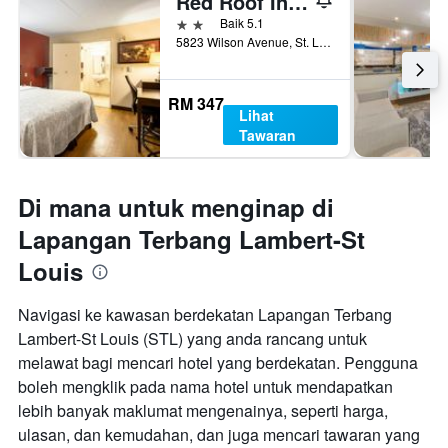
Red Roof Inn Plus+ St Louis - Forest Park/ Hampton Ave
2 bintang
Baik 5.1
5823 Wilson Avenue, St. Louis, MO, Amerika Syarikat
RM 347
Lihat
Tawaran
Di mana untuk menginap di
Lapangan Terbang Lambert-St
Louis
Navigasi ke kawasan berdekatan Lapangan Terbang
Lambert-St Louis (STL) yang anda rancang untuk
melawat bagi mencari hotel yang berdekatan. Pengguna
boleh mengklik pada nama hotel untuk mendapatkan
lebih banyak maklumat mengenainya, seperti harga,
ulasan, dan kemudahan, dan juga mencari tawaran yang