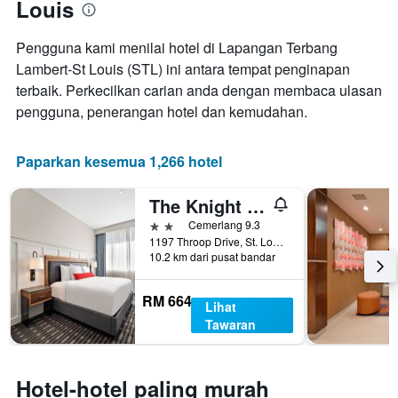
Louis
bilangan
hari
sebelum
Pengguna kami menilai hotel di Lapangan Terbang
penginapan
Lambert-St Louis (STL) ini antara tempat penginapan
Carta
terbaik. Perkecilkan carian anda dengan membaca ulasan
mempunyai
pengguna, penerangan hotel dan kemudahan.
1
paksi
Y
Paparkan kesemua 1,266 hotel
yang
memaparkan
harga
The Knight Center at Washington University
purata
2 bintang
Cemerlang 9.3
bilik
1197 Throop Drive, St. Louis, MO, Amerika Syarikat
10.2 km dari pusat bandar
RM 664
Lihat
Tawaran
Hotel-hotel paling murah