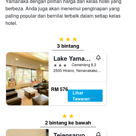
Yamanaka dengan pilihan harga dan kelas hotel yang
berbeza. Anda juga akan menemui penginapan yang
paling popular dan bernilai terbaik dalam setiap kelas
hotel.
3 bintang
3 bintang
Lake Yamanakako Shuzansou
3 bintang
Cemerlang 8.3
2505 Hirano, Yamanakako, Jepun
RM 576
Lihat
Tawaran
2 bintang
2 bintang ke bawah
Teiensaryo Yamanakako