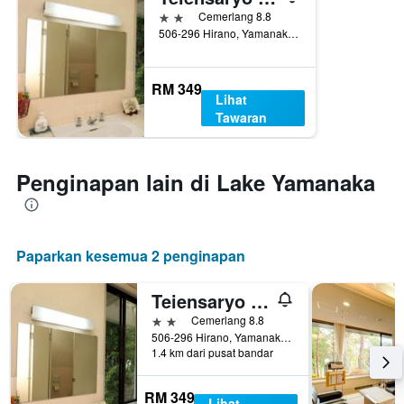
2 bintang
Cemerlang 8.8
506-296 Hirano, Yamanakako, Jepun
RM 349
Lihat
Tawaran
Penginapan lain di Lake Yamanaka
Paparkan kesemua 2 penginapan
Teiensaryo Yamanakako
2 bintang
Cemerlang 8.8
506-296 Hirano, Yamanakako, Jepun
1.4 km dari pusat bandar
RM 349
Lihat