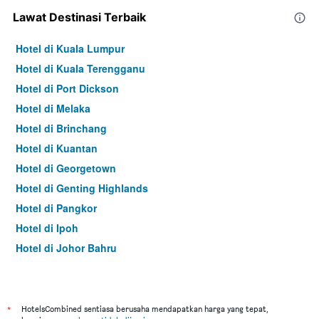
Lawat Destinasi Terbaik
Hotel di Kuala Lumpur
Hotel di Kuala Terengganu
Hotel di Port Dickson
Hotel di Melaka
Hotel di Brinchang
Hotel di Kuantan
Hotel di Georgetown
Hotel di Genting Highlands
Hotel di Pangkor
Hotel di Ipoh
Hotel di Johor Bahru
Hotel di Hat Yai
Hotel di Kota Kinabalu
Hotel di Kuching
*
HotelsCombined sentiasa berusaha mendapatkan harga yang tepat,