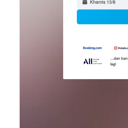
Khamis 13/8
...dan ba
lagi