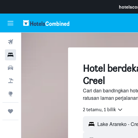
hotelsc
Penerbangan
Hotel
Hotel berdek
Sewaan Kereta
Creel
Pakej
Cari dan bandingkan hot
Eksplorasi
ratusan laman perjalana
2 tetamu, 1 bilik
Perjalanan