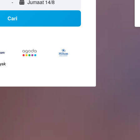
-
Jumaat 14/8
Cari
nyak