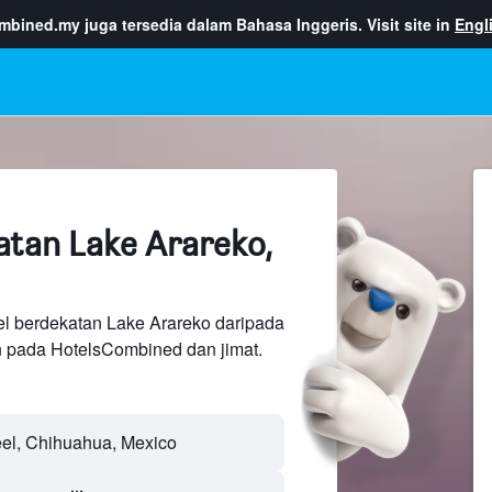
ombined.my
juga tersedia dalam Bahasa Inggeris. Visit site in
Engl
atan Lake Arareko,
el berdekatan Lake Arareko daripada
n pada HotelsCombined dan jimat.