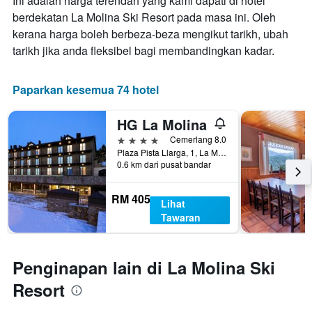
Ini adalah harga terendah yang kami dapati di hotel
berdekatan La Molina Ski Resort pada masa ini. Oleh
kerana harga boleh berbeza-beza mengikut tarikh, ubah
tarikh jika anda fleksibel bagi membandingkan kadar.
Paparkan kesemua 74 hotel
HG La Molina
4 bintang
Cemerlang 8.0
Plaza Pista Llarga, 1, La Molina, Catalonia, Sepanyol
0.6 km dari pusat bandar
RM 405
Lihat
Tawaran
Penginapan lain di La Molina Ski
Resort