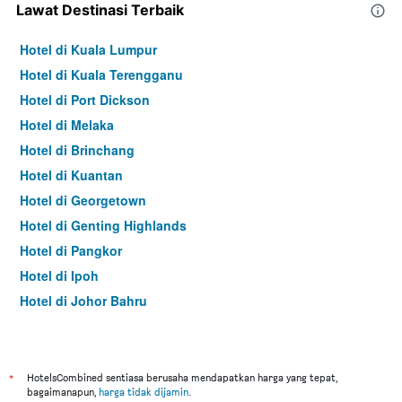
Lawat Destinasi Terbaik
Hotel di Kuala Lumpur
Hotel di Kuala Terengganu
Hotel di Port Dickson
Hotel di Melaka
Hotel di Brinchang
Hotel di Kuantan
Hotel di Georgetown
Hotel di Genting Highlands
Hotel di Pangkor
Hotel di Ipoh
Hotel di Johor Bahru
Hotel di Hat Yai
Hotel di Kota Kinabalu
Hotel di Kuching
*
HotelsCombined sentiasa berusaha mendapatkan harga yang tepat,
bagaimanapun,
harga tidak dijamin
.
Hotel di Tokyo