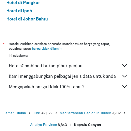
Hotel di Pangkor
Hotel di Ipoh
Hotel di Johor Bahru
Hotel di Hat Yai
Hotel di Kota Kinabalu
Hotel di Kuching
*
HotelsCombined sentiasa berusaha mendapatkan harga yang tepat,
bagaimanapun,
harga tidak dijamin
.
Hotel di Tokyo
Ini sebabnya:
Hotel di Batu Feringgi
HotelsCombined bukan pihak penjual.
Hotel di Bangkok
Hotel di Putrajaya
Kami menggabungkan pelbagai jenis data untuk anda
Hotel di Shah Alam
Mengapakah harga tidak 100% tepat?
Hotel di Kota Bharu
Hotel di Mersing
Hotel di Taiping
Laman Utama
Turki
42,379
Mediterranean Region in Turkey
9,982
Hotel di Lumut
Antalya Province
8,843
Koprulu Canyon
Hotel di Cherating