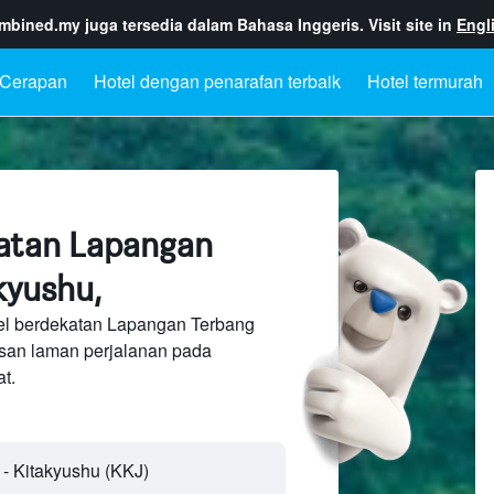
ombined.my
juga tersedia dalam Bahasa Inggeris. Visit site in
Engl
Cerapan
Hotel dengan penarafan terbaik
Hotel termurah
atan Lapangan
kyushu,
el berdekatan Lapangan Terbang
usan laman perjalanan pada
t.