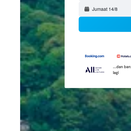
Jumaat 14/8
...dan ba
lagi