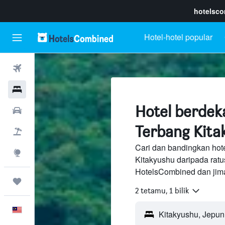
hotelsc
Hotel-hotel popular
Penerbangan
Hotel
Hotel berdek
Sewaan Kereta
Terbang Kita
Pakej
Cari dan bandingkan hot
Eksplorasi
Kitakyushu daripada rat
HotelsCombined dan jima
Perjalanan
2 tetamu, 1 bilik
Melayu