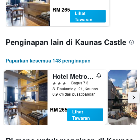
RM 265
Lihat
Tawaran
Penginapan lain di Kaunas Castle
Paparkan kesemua 148 penginapan
Hotel Metropolis
3 bintang
Bagus 7.3
S. Daukanto g. 21, Kaunas, Lithuania
0.9 km dari pusat bandar
RM 265
Lihat
Tawaran