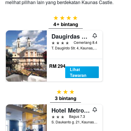
melihat pilihan lain yang berdekatan Kaunas Castle.
4 bintang
4+ bintang
Daugirdas Hotel
4 bintang
Cemerlang 8.4
T. Daugirdo Str. 4, Kaunas, Lithuania
RM 294
Lihat
Tawaran
3 bintang
3 bintang
Hotel Metropolis
3 bintang
Bagus 7.3
S. Daukanto g. 21, Kaunas, Lithuania