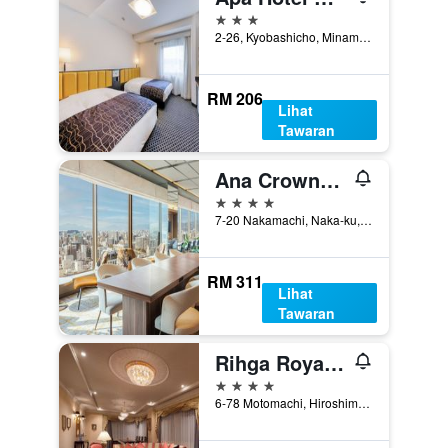
3 bintang
2-26, Kyobashicho, Minami-ku, Hiroshima, Jepun
RM 206
Lihat
Tawaran
Ana Crowne Plaza Hiroshima By IHG
4 bintang
7-20 Nakamachi, Naka-ku, Hiroshima, Jepun
RM 311
Lihat
Tawaran
Rihga Royal Hotel Hiroshima
4 bintang
6-78 Motomachi, Hiroshima, Jepun