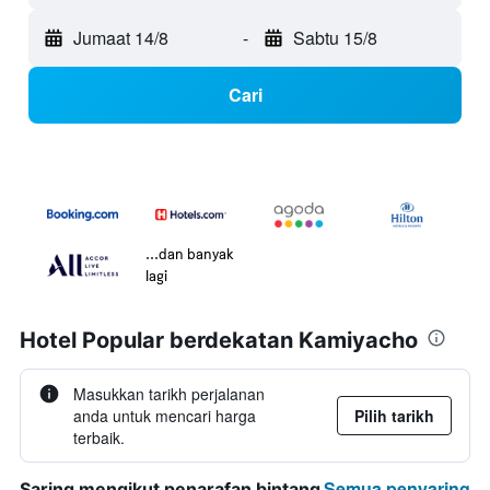
Jumaat 14/8
-
Sabtu 15/8
Cari
...dan banyak
lagi
Hotel Popular berdekatan Kamiyacho
Masukkan tarikh perjalanan
anda untuk mencari harga
Pilih tarikh
terbaik.
Semua penyaring
Saring mengikut penarafan bintang