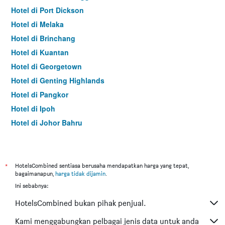
Hotel di Port Dickson
Hotel di Melaka
Hotel di Brinchang
Hotel di Kuantan
Hotel di Georgetown
Hotel di Genting Highlands
Hotel di Pangkor
Hotel di Ipoh
Hotel di Johor Bahru
Hotel di Hat Yai
Hotel di Kota Kinabalu
Hotel di Kuching
*
HotelsCombined sentiasa berusaha mendapatkan harga yang tepat,
bagaimanapun,
harga tidak dijamin
.
Hotel di Tokyo
Ini sebabnya:
Hotel di Batu Feringgi
HotelsCombined bukan pihak penjual.
Hotel di Bangkok
Hotel di Putrajaya
Kami menggabungkan pelbagai jenis data untuk anda