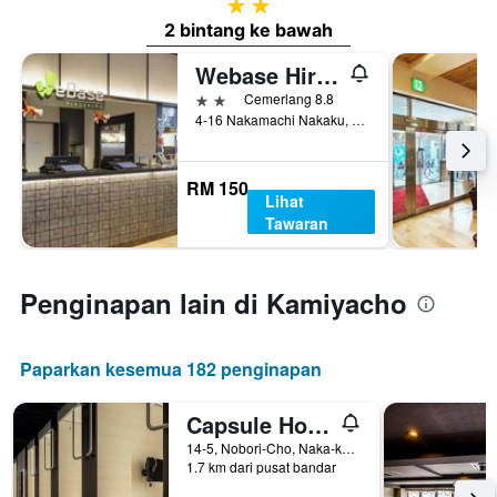
2 bintang
2 bintang ke bawah
Webase Hiroshima
2 bintang
Cemerlang 8.8
4-16 Nakamachi Nakaku, Hiroshima, Jepun
RM 150
Lihat
Tawaran
Penginapan lain di Kamiyacho
Paparkan kesemua 182 penginapan
Capsule Hotel Cube
14-5, Nobori-Cho, Naka-ku, Hiroshima, Jepun
1.7 km dari pusat bandar