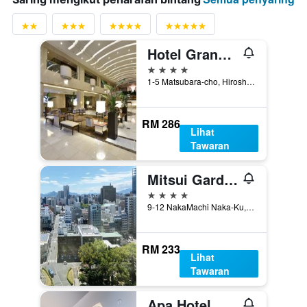
Hotel Granvia Hiroshima
4 bintang
1-5 Matsubara-cho, Hiroshima, Jepun
RM 286
Lihat
Tawaran
Mitsui Garden Hotel Hiroshima
4 bintang
9-12 NakaMachi Naka-Ku, Hiroshima, Jepun
RM 233
Lihat
Tawaran
Apa Hotel Hiroshima Ekimae Ohashi