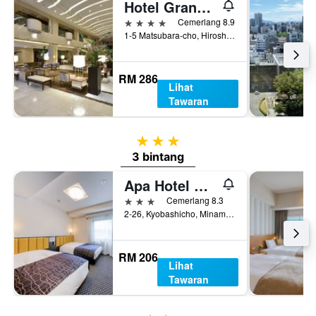
Hotel Granvia Hiroshima
4 bintang
Cemerlang 8.9
1-5 Matsubara-cho, Hiroshima, Jepun
RM 286
Lihat
Tawaran
3 bintang
3 bintang
Apa Hotel Hiroshima Ekimae Ohashi
3 bintang
Cemerlang 8.3
2-26, Kyobashicho, Minami-ku, Hiroshima, Jepun
RM 206
Lihat
Tawaran