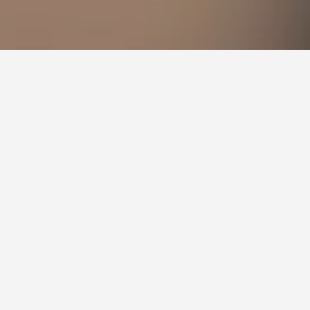
aqi
eterusnya dalam Jiagedaqi.
tel di Jiagedaqi hujung minggu ini?
u, kami telah melihat harga untuk hotel dalam
 serendah RM 7/malam. Sekiranya anda khusus
k hujung minggu ini, pengguna kami telah
malam. Bagi hotel 4 bintang hotel di akhir
ang ditemui baru-baru ini ialah RM 15/malam