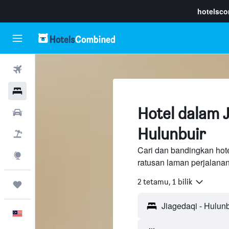
hotelsc
Penerbangan
Hotel
Hotel dalam J
Sewaan Kereta
Hulunbuir
Pakej
Cari dan bandingkan hote
Eksplorasi
ratusan laman perjalana
2 tetamu, 1 bilik
Perjalanan
Melayu