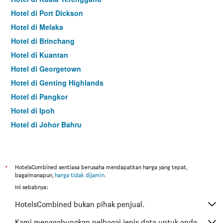
Hotel di Port Dickson
Hotel di Melaka
Hotel di Brinchang
Hotel di Kuantan
Hotel di Georgetown
Hotel di Genting Highlands
Hotel di Pangkor
Hotel di Ipoh
Hotel di Johor Bahru
Hotel di Hat Yai
Hotel di Kota Kinabalu
Hotel di Kuching
*
HotelsCombined sentiasa berusaha mendapatkan harga yang tepat,
bagaimanapun,
harga tidak dijamin
.
Hotel di Tokyo
Ini sebabnya:
Hotel di Batu Feringgi
HotelsCombined bukan pihak penjual.
Hotel di Bangkok
Hotel di Putrajaya
Kami menggabungkan pelbagai jenis data untuk anda