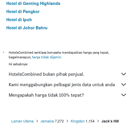
Hotel di Genting Highlands
Hotel di Pangkor
Hotel di Ipoh
Hotel di Johor Bahru
Hotel di Hat Yai
Hotel di Kota Kinabalu
Hotel di Kuching
*
HotelsCombined sentiasa berusaha mendapatkan harga yang tepat,
bagaimanapun,
harga tidak dijamin
.
Hotel di Tokyo
Ini sebabnya:
Hotel di Batu Feringgi
HotelsCombined bukan pihak penjual.
Hotel di Bangkok
Hotel di Putrajaya
Kami menggabungkan pelbagai jenis data untuk anda
Hotel di Shah Alam
Mengapakah harga tidak 100% tepat?
Hotel di Kota Bharu
Hotel di Mersing
Hotel di Taiping
Laman Utama
Jamaica
7,272
Kingston
1,154
Jack's Hill
Hotel di Lumut