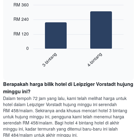
paksi
RM 360
X
Bar
Chart
yang
graphic.
chart
RM 240
with
memaparkan
2
hari
bars.
dalam
RM 120
seminggu.
Carta
Carta
0
berikut
mempunyai
3-bintang
4-bintang
memaparkan
1
harga
paksi
End
purata
Y
of
satu
yang
interactive
bilik
chart
memaparkan
Berapakah harga bilik hotel di Leipziger Vorstadt hujung
malam
purata
ini
minggu ini?
harga
yang
bilik
Dalam tempoh 72 jam yang lalu, kami telah melihat harga untuk
ditemui
hotel dalam Leipziger Vorstadt hujung minggu ini serendah
dalam
RM 458/malam. Sekiranya anda khusus mencari hotel 3 bintang
3
untuk hujung minggu ini, pengguna kami telah menemui harga
hari
serendah RM 458/malam. Bagi hotel 4 bintang hotel di akhir
lalu
minggu ini, kadar termurah yang ditemui baru-baru ini ialah
yang
RM 484/malam untuk akhir minggu ini.
diagregatkan