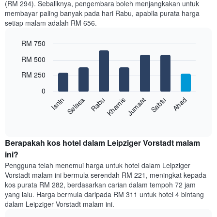
(RM 294). Sebaliknya, pengembara boleh menjangkakan untuk
Carta
membayar paling banyak pada hari Rabu, apabila purata harga
mempunyai
setiap malam adalah RM 656.
1
paksi
RM 750
X
yang
Bar
Chart
RM 500
memaparkan
graphic.
chart
with
bulan.
RM 250
7
Carta
bars.
mempunyai
0
1
Rabu
Khamis
Jumaat
Sabtu
Ahad
Isnin
Selasa
Carta
paksi
berikut
End
Y
of
memaparkan
yang
interactive
harga
chart
memaparkan
purata
Berapakah kos hotel dalam Leipziger Vorstadt malam
harga
bilik
ini?
purata
setiap
bilik
Pengguna telah menemui harga untuk hotel dalam Leipziger
hari
Vorstadt malam ini bermula serendah RM 221, meningkat kepada
dalam
kos purata RM 282, berdasarkan carian dalam tempoh 72 jam
seminggu
yang lalu. Harga bermula daripada RM 311 untuk hotel 4 bintang
Carta
dalam Leipziger Vorstadt malam ini.
mempunyai
1