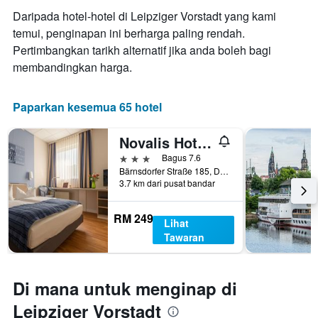
purata
bilangan
Daripada hotel-hotel di Leipziger Vorstadt yang kami
bilik
hari
hujung
temui, penginapan ini berharga paling rendah.
sebelum
minggu
Pertimbangkan tarikh alternatif jika anda boleh bagi
penginapan
ini
Carta
membandingkan harga.
yang
mempunyai
ditemui
1
dalam
paksi
Paparkan kesemua 65 hotel
3
Y
hari
yang
Novalis Hotel Dresden by Aurum
lalu
memaparkan
harga
3 bintang
Bagus 7.6
purata
Bärnsdorfer Straße 185, Dresden, Saxony, Jerman
3.7 km dari pusat bandar
bilik
RM 249
Lihat
Tawaran
Di mana untuk menginap di
Leipziger Vorstadt