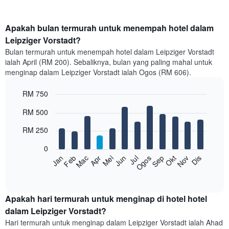
Apakah bulan termurah untuk menempah hotel dalam
Leipziger Vorstadt?
Bulan termurah untuk menempah hotel dalam Leipziger Vorstadt
ialah April (RM 200). Sebaliknya, bulan yang paling mahal untuk
menginap dalam Leipziger Vorstadt ialah Ogos (RM 606).
RM 750
Bar
Chart
RM 500
graphic.
chart
with
RM 250
12
bars.
0
Feb
Mei
Ogos
Nov
Mac
Jun
Sep
Dis
Jan
Apr
Jul
Okt
Carta
berikut
End
of
memaparkan
interactive
harga
chart
purata
Apakah hari termurah untuk menginap di hotel hotel
bilik
dalam Leipziger Vorstadt?
setiap
Hari termurah untuk menginap dalam Leipziger Vorstadt ialah Ahad
bulan