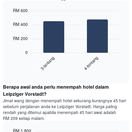
mengikut
RM 600
penarafan
bintang
Bar
Chart
Carta
graphic.
chart
RM 400
with
mempunyai
2
1
bars.
RM 200
paksi
X
Carta
yang
0
berikut
menunjukkan
3-bintang
4-bintang
memaparkan
kategori
purata
hotel
End
harga
mengikut
of
bilik
interactive
bintang.
hujung
chart
Carta
Berapa awal anda perlu menempah hotel dalam
minggu
mempunyai
ini
Leipziger Vorstadt?
1
yang
paksi
Jimat wang dengan menempah hotel sekurang-kurangnya 45 hari
ditemui
Y
sebelum perjalanan anda ke Leipziger Vorstadt. Harga paling
dalam
yang
rendah yang ditemui apabila menempah 45 hari awal adalah
3
memaparkan
RM 209 setiap malam.
hari
harga
lalu
purata
RM 1,800
yang