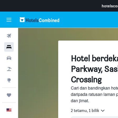
hotelsc
Penerbangan
Hotel
Hotel berdeka
Sewaan Kereta
Parkway, Sas
Pakej
Crossing
Eksplorasi
Cari dan bandingkan hote
daripada ratusan laman 
Perjalanan
dan jimat.
Melayu
2 tetamu, 1 bilik