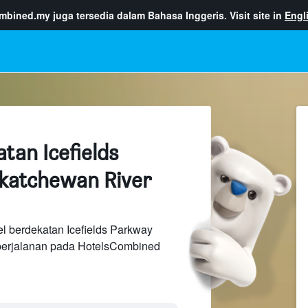
ombined.my
juga tersedia dalam Bahasa Inggeris. Visit site in
Engl
tan Icefields
katchewan River
l berdekatan Icefields Parkway
perjalanan pada HotelsCombined