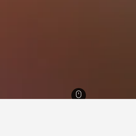
l Jutland
13,349
Holstebro
54
Holstebro Kirke