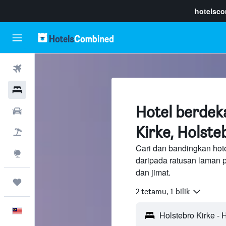
hotelsc
Penerbangan
Hotel
Hotel berdek
Sewaan Kereta
Kirke, Holste
Pakej
Cari dan bandingkan hote
Eksplorasi
daripada ratusan laman 
dan jimat.
Perjalanan
2 tetamu, 1 bilik
Melayu