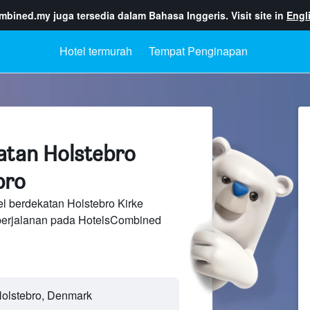
ombined.my
juga tersedia dalam Bahasa Inggeris. Visit site in
Engl
Hotel termurah
Tempat Penginapan
atan Holstebro
bro
l berdekatan Holstebro Kirke
perjalanan pada HotelsCombined