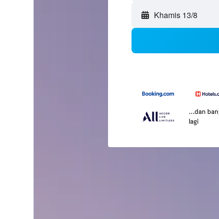
Khamis 13/8
...dan ba
lagi