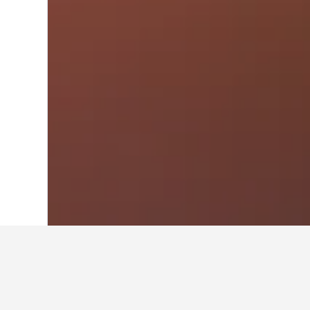
Laman Utama
Denmark
54,707
Centra