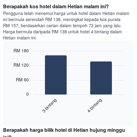
Berapakah kos hotel dalam Hetian malam ini?
Pengguna telah menemui harga untuk hotel dalam Hetian malam
ini bermula serendah RM 138, meningkat kepada kos purata
RM 157, berdasarkan carian dalam tempoh 72 jam yang lalu.
Harga bermula daripada RM 138 untuk hotel 4 bintang dalam
Hetian malam ini.
RM 180
Bar
Chart
graphic.
chart
RM 120
with
2
bars.
RM 60
Carta
0
berikut
3-bintang
4-bintang
memaparkan
harga
End
purata
of
satu
interactive
bilik
chart
Berapakah harga bilik hotel di Hetian hujung minggu
malam
ini