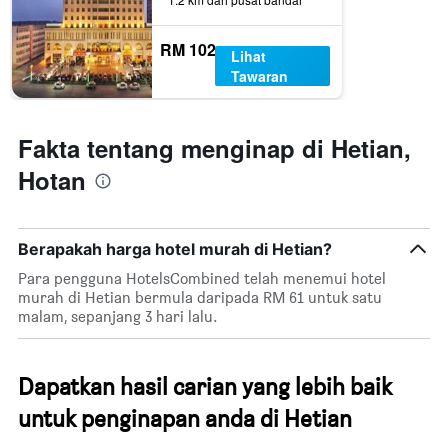
Carta
mempunyai
1
RM 102
Lihat
paksi
Tawaran
Y
yang
memaparkan
harga
Fakta tentang menginap di Hetian,
purata
Hotan
bilik
hujung
minggu
ini
Berapakah harga hotel murah di Hetian?
yang
ditemui
Para pengguna HotelsCombined telah menemui hotel
dalam
murah di Hetian bermula daripada RM 61 untuk satu
3
malam, sepanjang 3 hari lalu.
hari
lalu
Dapatkan hasil carian yang lebih baik
untuk penginapan anda di Hetian