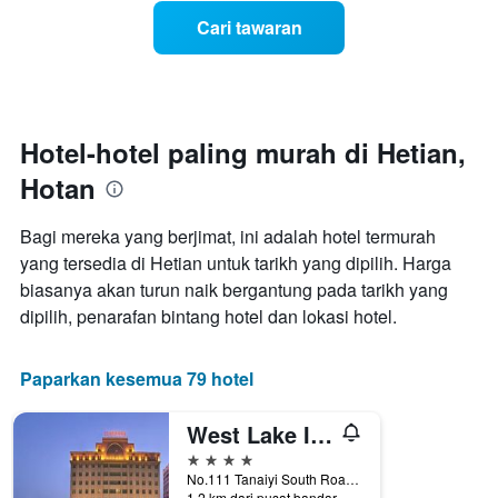
mempunyai
ini
1
Cari tawaran
yang
paksi
ditemui
Y
dalam
yang
3
memaparkan
hari
harga
lalu
Hotel-hotel paling murah di Hetian,
purata
yang
bilik
Hotan
diagregatkan
malam
mengikut
ini
penarafan
Bagi mereka yang berjimat, ini adalah hotel termurah
yang
bintang
ditemui
yang tersedia di Hetian untuk tarikh yang dipilih. Harga
Carta
dalam
biasanya akan turun naik bergantung pada tarikh yang
mempunyai
3
1
dipilih, penarafan bintang hotel dan lokasi hotel.
hari
paksi
lalu
X
yang
Paparkan kesemua 79 hotel
memaparkan
kategori
West Lake International Hotel
hotel
4 bintang
mengikut
No.111 Tanaiyi South Road, Hotan, Cina
bintang.
1.2 km dari pusat bandar