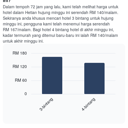
ini?
yang
Dalam tempoh 72 jam yang lalu, kami telah melihat harga untuk
ditemui
hotel dalam Hetian hujung minggu ini serendah RM 140/malam.
dalam
Sekiranya anda khusus mencari hotel 3 bintang untuk hujung
3
minggu ini, pengguna kami telah menemui harga serendah
hari
RM 167/malam. Bagi hotel 4 bintang hotel di akhir minggu ini,
lalu
kadar termurah yang ditemui baru-baru ini ialah RM 140/malam
yang
untuk akhir minggu ini.
diagregatkan
mengikut
RM 180
penarafan
bintang
Bar
Chart
Carta
graphic.
chart
RM 120
with
mempunyai
2
1
bars.
RM 60
paksi
X
Carta
yang
0
berikut
menunjukkan
3-bintang
4-bintang
memaparkan
kategori
purata
hotel
End
harga
mengikut
of
bilik
interactive
bintang.
hujung
chart
Carta
minggu