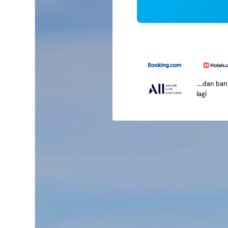
...dan ba
lagi