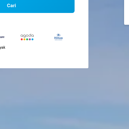
Cari
nyak