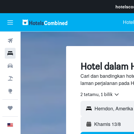
hotelsc
Hotel
Penerbangan
Hotel
Hotel dalam
Sewaan Kereta
Cari dan bandingkan hote
Pakej
laman perjalanan pada H
Eksplorasi
2 tetamu, 1 bilik
Perjalanan
Khamis 13/8
Melayu