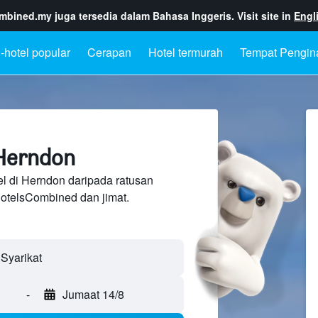
ombined.my
juga tersedia dalam Bahasa Inggeris. Visit site in
Engl
-hotel popular
Cerapan
Hotel termurah
Tempat Pengin
 Herndon
l di Herndon daripada ratusan
otelsCombined dan jimat.
-
Jumaat 14/8