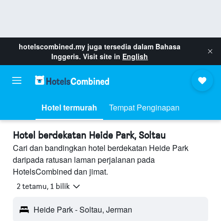
hotelscombined.my
juga tersedia dalam Bahasa
Inggeris. Visit site in
English
Hotel termurah
Tempat Penginapan
Hotel berdekatan Heide Park, Soltau
Cari dan bandingkan hotel berdekatan Heide Park
daripada ratusan laman perjalanan pada
HotelsCombined dan jimat.
2 tetamu, 1 bilik
Heide Park - Soltau, Jerman