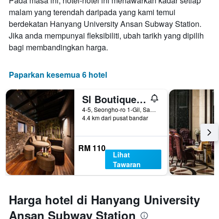
Pada masa ini, hotel-hotel ini menawarkan kadar setiap
malam yang terendah daripada yang kami temui
berdekatan Hanyang University Ansan Subway Station.
Jika anda mempunyai fleksibiliti, ubah tarikh yang dipilih
bagi membandingkan harga.
Paparkan kesemua 6 hotel
Sl Boutique Hotel Ansan
4-5, Seongho-ro 1-Gil, Sangnok-gu, Ansan, Korea Selatan
4.4 km dari pusat bandar
RM 110
Lihat
Tawaran
Harga hotel di Hanyang University
Ansan Subway Station