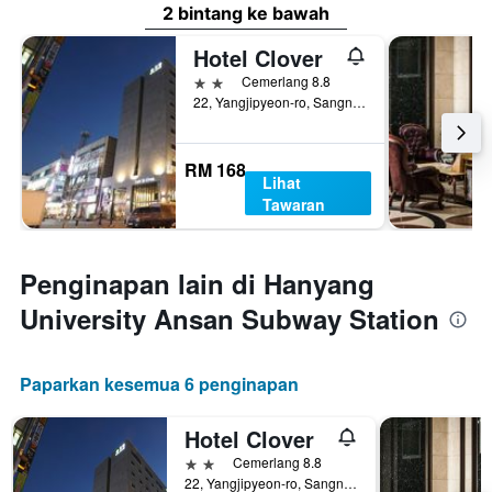
2 bintang ke bawah
Hotel Clover
2 bintang
Cemerlang 8.8
22, Yangjipyeon-ro, Sangnok-gu, Ansan, Korea Selatan
RM 168
Lihat
Tawaran
Penginapan lain di Hanyang
University Ansan Subway Station
Paparkan kesemua 6 penginapan
Hotel Clover
2 bintang
Cemerlang 8.8
22, Yangjipyeon-ro, Sangnok-gu, Ansan, Korea Selatan