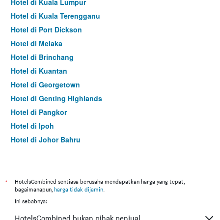
Hotel di Kuala Lumpur
Hotel di Kuala Terengganu
Hotel di Port Dickson
Hotel di Melaka
Hotel di Brinchang
Hotel di Kuantan
Hotel di Georgetown
Hotel di Genting Highlands
Hotel di Pangkor
Hotel di Ipoh
Hotel di Johor Bahru
Hotel di Hat Yai
Hotel di Kota Kinabalu
Hotel di Kuching
*
HotelsCombined sentiasa berusaha mendapatkan harga yang tepat,
bagaimanapun,
harga tidak dijamin
.
Hotel di Tokyo
Ini sebabnya:
Hotel di Batu Feringgi
HotelsCombined bukan pihak penjual.