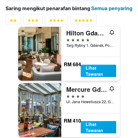
Semua penyaring
Saring mengikut penarafan bintang
Hilton Gdansk
5 bintang
Targ Rybny 1, Gdansk, Pomorskie, Poland
RM 684
Lihat
Tawaran
Mercure Gdansk Stare Miasto
4 bintang
Ul. Jana Heweliusza 22, Gdansk, Pomorskie, Poland
RM 410
Lihat
Tawaran