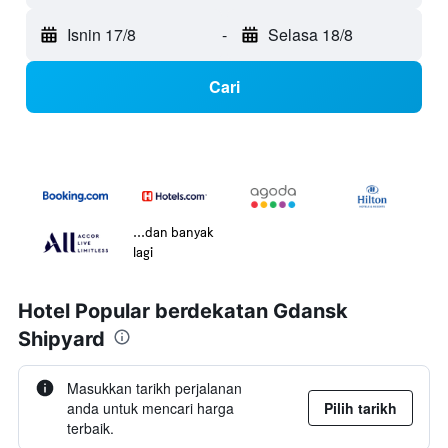
Isnin 17/8
-
Selasa 18/8
Cari
...dan banyak
lagi
Hotel Popular berdekatan Gdansk
Shipyard
Masukkan tarikh perjalanan
anda untuk mencari harga
Pilih tarikh
terbaik.