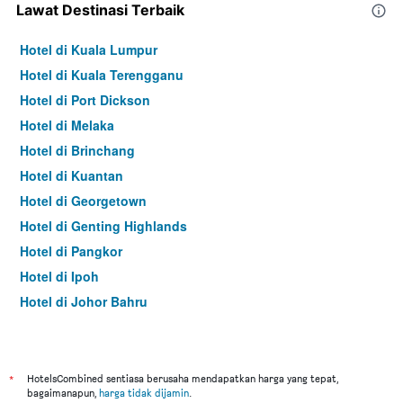
Lawat Destinasi Terbaik
Hotel di Kuala Lumpur
Hotel di Kuala Terengganu
Hotel di Port Dickson
Hotel di Melaka
Hotel di Brinchang
Hotel di Kuantan
Hotel di Georgetown
Hotel di Genting Highlands
Hotel di Pangkor
Hotel di Ipoh
Hotel di Johor Bahru
Hotel di Hat Yai
Hotel di Kota Kinabalu
Hotel di Kuching
*
HotelsCombined sentiasa berusaha mendapatkan harga yang tepat,
bagaimanapun,
harga tidak dijamin
.
Hotel di Tokyo