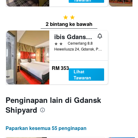
2 bintang
2 bintang ke bawah
ibis Gdansk Stare Miasto
2 bintang
Cemerlang 8.8
Heweliusza 24, Gdansk, Pomorskie, Poland
RM 353
Lihat
Tawaran
Penginapan lain di Gdansk
Shipyard
Paparkan kesemua 55 penginapan