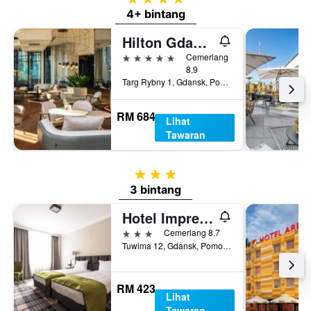
4+ bintang
Hilton Gdansk
5 bintang
Cemerlang
8.9
Targ Rybny 1, Gdansk, Pomorskie, Poland
RM 684
Lihat
Tawaran
3 bintang
3 bintang
Hotel Impresja
3 bintang
Cemerlang 8.7
Tuwima 12, Gdansk, Pomorskie, Poland
RM 423
Lihat
Tawaran