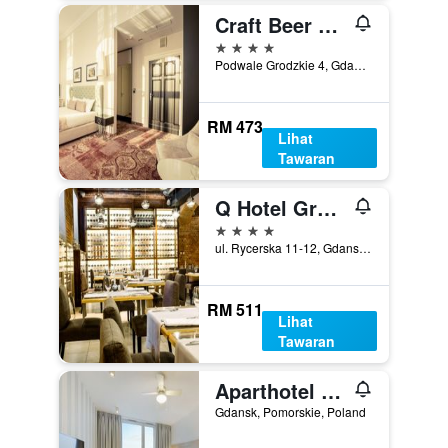
Craft Beer Central Hotel
4 bintang
Podwale Grodzkie 4, Gdansk, Pomorskie, Poland
RM 473
Lihat
Tawaran
Q Hotel Grand Cru Gdansk
4 bintang
ul. Rycerska 11-12, Gdansk, Pomorskie, Poland
RM 511
Lihat
Tawaran
Aparthotel Grodzka 10
Gdansk, Pomorskie, Poland