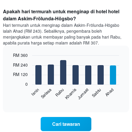
Apakah hari termurah untuk menginap di hotel hotel
dalam Askim-Frölunda-Högsbo?
Hari termurah untuk menginap dalam Askim-Frölunda-Högsbo
ialah Ahad (RM 243). Sebaliknya, pengembara boleh
menjangkakan untuk membayar paling banyak pada hari Rabu,
apabila purata harga setiap malam adalah RM 307.
RM 360
Bar
Chart
RM 240
graphic.
chart
with
RM 120
7
bars.
0
Rabu
Khamis
Jumaat
Sabtu
Ahad
Isnin
Selasa
Carta
berikut
End
of
memaparkan
interactive
harga
chart
purata
bilik
Cari tawaran
setiap
hari