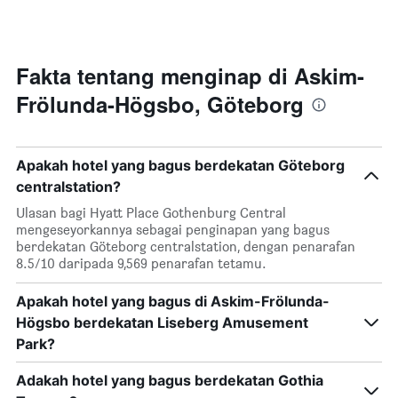
dalam
seminggu
Carta
mempunyai
Fakta tentang menginap di Askim-
1
Frölunda-Högsbo, Göteborg
paksi
X
yang
memaparkan
Apakah hotel yang bagus berdekatan Göteborg
hari
dalam
centralstation?
seminggu.
Ulasan bagi Hyatt Place Gothenburg Central
Carta
mengeseyorkannya sebagai penginapan yang bagus
mempunyai
berdekatan Göteborg centralstation, dengan penarafan
1
8.5/10 daripada 9,569 penarafan tetamu.
paksi
Y
Apakah hotel yang bagus di Askim-Frölunda-
yang
memaparkan
Högsbo berdekatan Liseberg Amusement
purata
Park?
harga
bilik
Adakah hotel yang bagus berdekatan Gothia