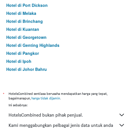
Hotel di Port Dickson
Hotel di Melaka
Hotel di Brinchang
Hotel di Kuantan
Hotel di Georgetown
Hotel di Genting Highlands
Hotel di Pangkor
Hotel di Ipoh
Hotel di Johor Bahru
Hotel di Hat Yai
Hotel di Kota Kinabalu
Hotel di Kuching
*
HotelsCombined sentiasa berusaha mendapatkan harga yang tepat,
bagaimanapun,
harga tidak dijamin
.
Hotel di Tokyo
Ini sebabnya:
Hotel di Batu Feringgi
HotelsCombined bukan pihak penjual.
Hotel di Bangkok
Hotel di Putrajaya
Kami menggabungkan pelbagai jenis data untuk anda