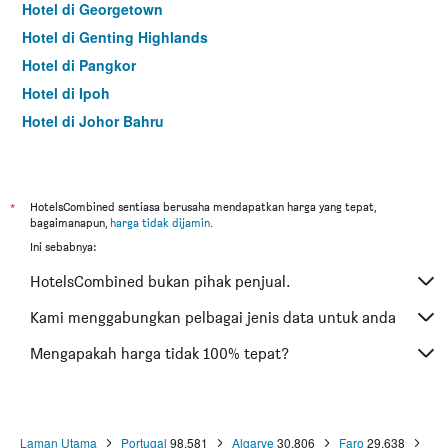
Hotel di Georgetown
Hotel di Genting Highlands
Hotel di Pangkor
Hotel di Ipoh
Hotel di Johor Bahru
Hotel di Hat Yai
Hotel di Kota Kinabalu
Hotel di Kuching
*
HotelsCombined sentiasa berusaha mendapatkan harga yang tepat,
bagaimanapun,
harga tidak dijamin
.
Hotel di Tokyo
Ini sebabnya:
Hotel di Batu Feringgi
HotelsCombined bukan pihak penjual.
Hotel di Bangkok
Hotel di Putrajaya
Kami menggabungkan pelbagai jenis data untuk anda
Hotel di Shah Alam
Mengapakah harga tidak 100% tepat?
Hotel di Kota Bharu
Hotel di Mersing
Hotel di Taiping
Laman Utama
Portugal
98,581
Algarve
30,806
Faro
29,638