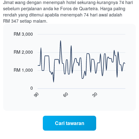
Jimat wang dengan menempah hotel sekurang-kurangnya 74 hari
hari
sebelum perjalanan anda ke Foros de Quarteira. Harga paling
dalam
rendah yang ditemui apabila menempah 74 hari awal adalah
seminggu
RM 347 setiap malam.
Carta
mempunyai
RM 3,000
1
paksi
Line
Chart
X
graphic.
chart
with
yang
RM 2,000
90
memaparkan
data
hari
points.
dalam
RM 1,000
seminggu.
Carta
Carta
berikut
mempunyai
0
menunjukkan
1
60
30
90
bagaimana
End
paksi
of
harga
interactive
Y
bilik
chart
yang
berubah
memaparkan
menjelang
purata
Cari tawaran
tarikh
harga
menginap
bilik
Carta