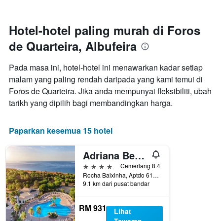
mempunyai
1
paksi
Hotel-hotel paling murah di Foros
X
de Quarteira, Albufeira
yang
memaparkan
bilangan
Pada masa ini, hotel-hotel ini menawarkan kadar setiap
hari
malam yang paling rendah daripada yang kami temui di
sebelum
Foros de Quarteira. Jika anda mempunyai fleksibiliti, ubah
penginapan
Carta
tarikh yang dipilih bagi membandingkan harga.
mempunyai
1
paksi
Paparkan kesemua 15 hotel
Y
yang
Adriana Beach Club Hotel Resort
memaparkan
harga
4 bintang
Cemerlang 8.4
purata
Rocha Baixinha, Aptdo 6115, Albufeira, Faro, Portugal
9.1 km dari pusat bandar
bilik
RM 931
Lihat