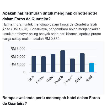
Apakah hari termurah untuk menginap di hotel hotel
dalam Foros de Quarteira?
Hari termurah untuk menginap dalam Foros de Quarteira ialah
Ahad (RM 1,270). Sebaliknya, pengembara boleh menjangkakan
untuk membayar paling banyak pada hari Khamis, apabila purata
harga setiap malam adalah RM 2,832.
RM 3,000
Bar
Chart
RM 2,000
graphic.
chart
with
RM 1,000
7
bars.
0
Sabtu
Khamis
Selasa
Ahad
Jumaat
Rabu
Isnin
Carta
berikut
End
of
memaparkan
interactive
harga
chart
purata
Berapa awal anda perlu menempah hotel dalam Foros
bilik
de Quarteira?
setiap