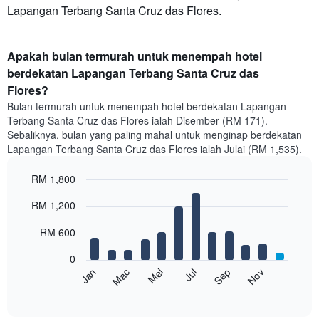
Lapangan Terbang Santa Cruz das Flores.
Apakah bulan termurah untuk menempah hotel
berdekatan Lapangan Terbang Santa Cruz das
Flores?
Bulan termurah untuk menempah hotel berdekatan Lapangan
Terbang Santa Cruz das Flores ialah Disember (RM 171).
Sebaliknya, bulan yang paling mahal untuk menginap berdekatan
Lapangan Terbang Santa Cruz das Flores ialah Julai (RM 1,535).
RM 1,800
Bar
Chart
RM 1,200
graphic.
chart
with
12
RM 600
bars.
0
Carta
Mei
Nov
Mac
Sep
Jan
Jul
berikut
End
of
memaparkan
interactive
harga
chart