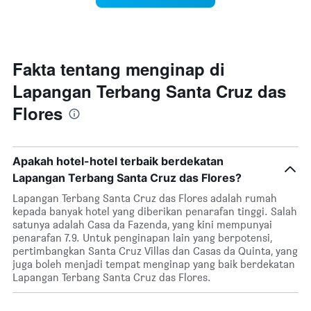
hari
dalam
seminggu
Carta
mempunyai
Fakta tentang menginap di
1
Lapangan Terbang Santa Cruz das
paksi
X
Flores
yang
memaparkan
hari
dalam
Apakah hotel-hotel terbaik berdekatan
seminggu.
Lapangan Terbang Santa Cruz das Flores?
Carta
mempunyai
Lapangan Terbang Santa Cruz das Flores adalah rumah
1
kepada banyak hotel yang diberikan penarafan tinggi. Salah
paksi
satunya adalah Casa da Fazenda, yang kini mempunyai
Y
penarafan 7.9. Untuk penginapan lain yang berpotensi,
yang
pertimbangkan Santa Cruz Villas dan Casas da Quinta, yang
memaparkan
juga boleh menjadi tempat menginap yang baik berdekatan
purata
Lapangan Terbang Santa Cruz das Flores.
harga
bilik