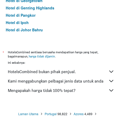
Hotel di Georgetown
Hotel di Genting Highlands
Hotel di Pangkor
Hotel di Ipoh
Hotel di Johor Bahru
Hotel di Hat Yai
Hotel di Kota Kinabalu
Hotel di Kuching
*
HotelsCombined sentiasa berusaha mendapatkan harga yang tepat,
bagaimanapun,
harga tidak dijamin
.
Hotel di Tokyo
Ini sebabnya:
Hotel di Batu Feringgi
HotelsCombined bukan pihak penjual.
Hotel di Bangkok
Hotel di Putrajaya
Kami menggabungkan pelbagai jenis data untuk anda
Hotel di Shah Alam
Mengapakah harga tidak 100% tepat?
Hotel di Kota Bharu
Hotel di Mersing
Hotel di Taiping
Laman Utama
Portugal
98,822
Azores
4,489