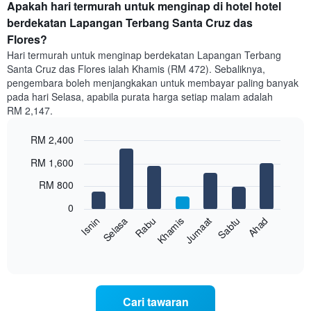
purata
Apakah hari termurah untuk menginap di hotel hotel
bilik
berdekatan Lapangan Terbang Santa Cruz das
setiap
Flores?
bulan
Hari termurah untuk menginap berdekatan Lapangan Terbang
Carta
Santa Cruz das Flores ialah Khamis (RM 472). Sebaliknya,
mempunyai
pengembara boleh menjangkakan untuk membayar paling banyak
1
paksi
pada hari Selasa, apabila purata harga setiap malam adalah
X
RM 2,147.
yang
memaparkan
RM 2,400
bulan.
Bar
Chart
Carta
RM 1,600
graphic.
chart
mempunyai
with
RM 800
1
7
bars.
paksi
0
Y
Sabtu
Khamis
Selasa
Ahad
Jumaat
Rabu
Isnin
Carta
yang
berikut
memaparkan
End
of
memaparkan
harga
interactive
harga
purata
chart
purata
bilik
bilik
Cari tawaran
setiap