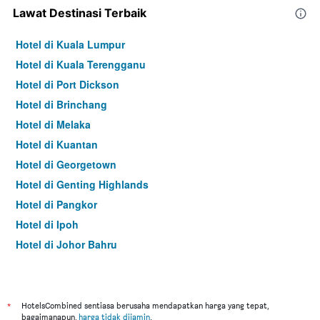
Lawat Destinasi Terbaik
Hotel di Kuala Lumpur
Hotel di Kuala Terengganu
Hotel di Port Dickson
Hotel di Brinchang
Hotel di Melaka
Hotel di Kuantan
Hotel di Georgetown
Hotel di Genting Highlands
Hotel di Pangkor
Hotel di Ipoh
Hotel di Johor Bahru
Hotel di Hat Yai
Hotel di Kota Kinabalu
Hotel di Kuching
*
HotelsCombined sentiasa berusaha mendapatkan harga yang tepat,
bagaimanapun,
harga tidak dijamin
.