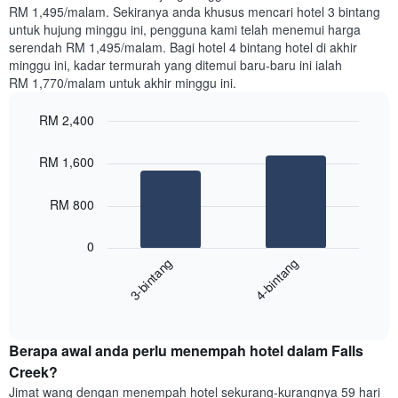
RM 1,495/malam. Sekiranya anda khusus mencari hotel 3 bintang
seminggu
untuk hujung minggu ini, pengguna kami telah menemui harga
Carta
serendah RM 1,495/malam. Bagi hotel 4 bintang hotel di akhir
mempunyai
minggu ini, kadar termurah yang ditemui baru-baru ini ialah
1
RM 1,770/malam untuk akhir minggu ini.
paksi
X
yang
RM 2,400
memaparkan
Bar
Chart
hari
graphic.
chart
RM 1,600
dalam
with
2
seminggu.
bars.
Carta
RM 800
mempunyai
Carta
1
0
berikut
paksi
3-bintang
4-bintang
memaparkan
Y
purata
yang
End
harga
memaparkan
of
bilik
purata
interactive
hujung
chart
harga
Berapa awal anda perlu menempah hotel dalam Falls
minggu
bilik
ini
Creek?
yang
Jimat wang dengan menempah hotel sekurang-kurangnya 59 hari