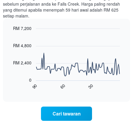
ditemui
sebelum perjalanan anda ke Falls Creek. Harga paling rendah
dalam
yang ditemui apabila menempah 59 hari awal adalah RM 625
3
setiap malam.
hari
lalu
RM 7,200
yang
diagregatkan
Line
Chart
graphic.
chart
mengikut
with
RM 4,800
penarafan
90
bintang
data
Carta
points.
RM 2,400
mempunyai
1
Carta
paksi
berikut
0
X
menunjukkan
60
30
90
yang
bagaimana
End
memaparkan
of
harga
interactive
kategori
bilik
chart
hotel
berubah
mengikut
menjelang
Cari tawaran
bintang.
tarikh
Carta
menginap
mempunyai
Carta
1
mempunyai