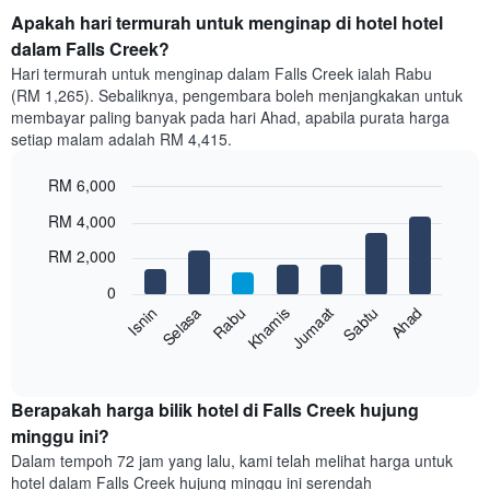
Apakah hari termurah untuk menginap di hotel hotel
dalam Falls Creek?
Hari termurah untuk menginap dalam Falls Creek ialah Rabu
(RM 1,265). Sebaliknya, pengembara boleh menjangkakan untuk
membayar paling banyak pada hari Ahad, apabila purata harga
setiap malam adalah RM 4,415.
RM 6,000
Bar
Chart
RM 4,000
graphic.
chart
with
RM 2,000
7
bars.
0
Sabtu
Khamis
Selasa
Ahad
Jumaat
Rabu
Isnin
Carta
berikut
End
of
memaparkan
interactive
harga
chart
purata
Berapakah harga bilik hotel di Falls Creek hujung
bilik
minggu ini?
setiap
Dalam tempoh 72 jam yang lalu, kami telah melihat harga untuk
hari
hotel dalam Falls Creek hujung minggu ini serendah
dalam