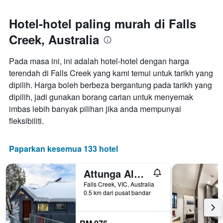
paksi
1
Y
paksi
Hotel-hotel paling murah di Falls
yang
X
memaparkan
Creek, Australia
yang
harga
memaparkan
purata
bilangan
Pada masa ini, ini adalah hotel-hotel dengan harga
bilik
hari
hujung
terendah di Falls Creek yang kami temui untuk tarikh yang
sebelum
minggu
dipilih. Harga boleh berbeza bergantung pada tarikh yang
penginapan
ini
Carta
dipilih, jadi gunakan borang carian untuk menyemak
yang
mempunyai
imbas lebih banyak pilihan jika anda mempunyai
ditemui
1
dalam
fleksibiliti.
paksi
3
Y
hari
yang
lalu
Paparkan kesemua 133 hotel
memaparkan
harga
purata
Attunga Alpine Lodge & Apartments
bilik
Falls Creek, VIC, Australia
0.5 km dari pusat bandar