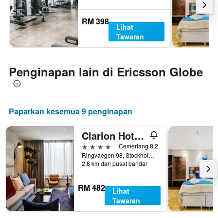
RM 398
Lihat
Tawaran
Penginapan lain di Ericsson Globe
Paparkan kesemua 9 penginapan
Clarion Hotel Stockholm
4 bintang
Cemerlang 8.2
Ringvaegen 98, Stockholm, Stockholms Lan, Sweden
2.8 km dari pusat bandar
RM 482
Lihat
Tawaran