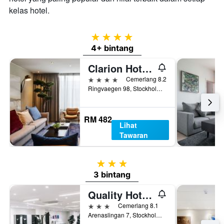
kelas hotel.
4 bintang
4+ bintang
Clarion Hotel Stockholm
4 bintang
Cemerlang 8.2
Ringvaegen 98, Stockholm, Stockholms Lan, Sweden
RM 482
Lihat
Tawaran
3 bintang
3 bintang
Quality Hotel Globe
3 bintang
Cemerlang 8.1
Arenaslingan 7, Stockholm, Stockholms Lan, Sweden