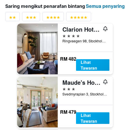
Semua penyaring
Saring mengikut penarafan bintang
Clarion Hotel Stockholm
4 bintang
Ringvaegen 98, Stockholm, Stockholms Lan, Sweden
RM 482
Lihat
Tawaran
Maude's Hotel Enskede Stockholm
3 bintang
Svedmyraplan 3, Stockholm, Stockholms Lan, Sweden
RM 479
Lihat
Tawaran