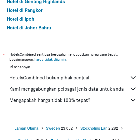
Hotel di Genting Highlands
Hotel di Pangkor
Hotel di Ipoh
Hotel di Johor Bahru
Hotel di Hat Yai
Hotel di Kota Kinabalu
Hotel di Kuching
*
HotelsCombined sentiasa berusaha mendapatkan harga yang tepat,
bagaimanapun,
harga tidak dijamin
.
Hotel di Tokyo
Ini sebabnya:
Hotel di Batu Feringgi
HotelsCombined bukan pihak penjual.
Hotel di Bangkok
Hotel di Putrajaya
Kami menggabungkan pelbagai jenis data untuk anda
Hotel di Shah Alam
Mengapakah harga tidak 100% tepat?
Hotel di Kota Bharu
Hotel di Mersing
Hotel di Taiping
Laman Utama
Sweden
23,052
Stockholms Lan
2,282
Hotel di Lumut