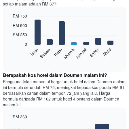
setiap malam adalah RM 677.
1
paksi
RM 750
X
yang
Bar
Chart
RM 500
memaparkan
graphic.
chart
with
bulan.
RM 250
7
Carta
bars.
mempunyai
0
1
Rabu
Khamis
Jumaat
Sabtu
Ahad
Isnin
Selasa
Carta
paksi
berikut
End
Y
of
memaparkan
yang
interactive
harga
chart
memaparkan
purata
Berapakah kos hotel dalam Doumen malam ini?
harga
bilik
Pengguna telah menemui harga untuk hotel dalam Doumen malam
purata
setiap
bilik
ini bermula serendah RM 75, meningkat kepada kos purata RM 91,
hari
berdasarkan carian dalam tempoh 72 jam yang lalu. Harga
dalam
bermula daripada RM 162 untuk hotel 4 bintang dalam Doumen
seminggu
malam ini.
Carta
mempunyai
RM 360
1
paksi
Bar
Chart
graphic.
chart
X