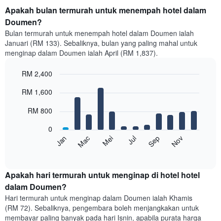
Apakah bulan termurah untuk menempah hotel dalam
Doumen?
Bulan termurah untuk menempah hotel dalam Doumen ialah
Januari (RM 133). Sebaliknya, bulan yang paling mahal untuk
menginap dalam Doumen ialah April (RM 1,837).
RM 2,400
Bar
Chart
RM 1,600
graphic.
chart
with
12
RM 800
bars.
0
Carta
Mei
Nov
Mac
Sep
Jan
Jul
berikut
End
of
memaparkan
interactive
harga
chart
purata
Apakah hari termurah untuk menginap di hotel hotel
bilik
dalam Doumen?
setiap
Hari termurah untuk menginap dalam Doumen ialah Khamis
bulan
(RM 72). Sebaliknya, pengembara boleh menjangkakan untuk
Carta
membayar paling banyak pada hari Isnin, apabila purata harga
mempunyai