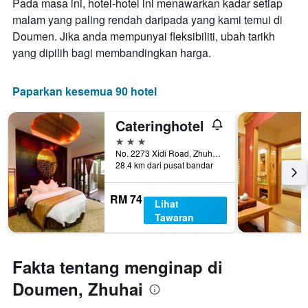
Pada masa ini, hotel-hotel ini menawarkan kadar setiap
yang
bintang
ditemui
malam yang paling rendah daripada yang kami temui di
Carta
dalam
Doumen. Jika anda mempunyai fleksibiliti, ubah tarikh
mempunyai
3
1
yang dipilih bagi membandingkan harga.
hari
paksi
lalu
X
yang
Paparkan kesemua 90 hotel
memaparkan
kategori
Cateringhotel
hotel
3 bintang
mengikut
No. 2273 Xidi Road, Zhuhai, Cina
bintang.
28.4 km dari pusat bandar
Carta
mempunyai
1
RM 74
Lihat
paksi
Tawaran
Y
yang
memaparkan
harga
Fakta tentang menginap di
purata
Doumen, Zhuhai
bilik
hujung