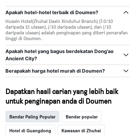
minggu
ini
Apakah hotel-hotel terbaik di Doumen?
yang
ditemui
Huaxin Hotel(Zhuhai Daxin Xinduhui Branch) (7.0/10
dalam
daripada 15 ulasan), (/10 daripada ulasan), dan (/10
3
daripada ulasan) adalah penginapan yang diberi penarafan
hari
tinggi di Doumen.
lalu
Apakah hotel yang bagus berdekatan Dong'ao
Ancient City?
Berapakah harga hotel murah di Doumen?
Dapatkan hasil carian yang lebih baik
untuk penginapan anda di Doumen
Bandar Paling Popular
Bandar popular
Hotel di Guangdong
Kawasan di Zhuhai