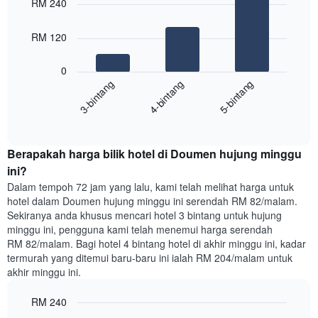
RM 240
with
yang
3
memaparkan
bars.
RM 120
hari
dalam
Carta
seminggu.
0
berikut
Carta
4-bintang
5-bintang
3-bintang
memaparkan
mempunyai
harga
1
End
purata
paksi
of
satu
interactive
Y
bilik
chart
yang
Berapakah harga bilik hotel di Doumen hujung minggu
malam
memaparkan
ini
ini?
purata
yang
Dalam tempoh 72 jam yang lalu, kami telah melihat harga untuk
harga
ditemui
hotel dalam Doumen hujung minggu ini serendah RM 82/malam.
bilik
dalam
Sekiranya anda khusus mencari hotel 3 bintang untuk hujung
3
minggu ini, pengguna kami telah menemui harga serendah
hari
RM 82/malam. Bagi hotel 4 bintang hotel di akhir minggu ini, kadar
lalu
termurah yang ditemui baru-baru ini ialah RM 204/malam untuk
yang
akhir minggu ini.
diagregatkan
mengikut
RM 240
penarafan
bintang
Bar