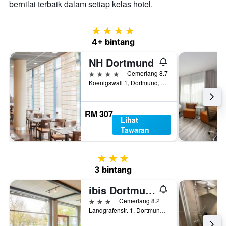
bernilai terbaik dalam setiap kelas hotel.
4 bintang
4+ bintang
NH Dortmund
4 bintang
Cemerlang 8.7
Koenigswall 1, Dortmund, North Rhine-Westphalia, Jerman
RM 307
Lihat
Tawaran
3 bintang
3 bintang
ibis Dortmund City
3 bintang
Cemerlang 8.2
Landgrafenstr. 1, Dortmund, North Rhine-Westphalia, Jerman