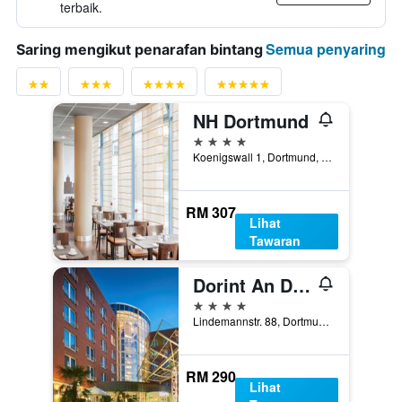
terbaik.
Semua penyaring
Saring mengikut penarafan bintang
NH Dortmund
4 bintang
Koenigswall 1, Dortmund, North Rhine-Westphalia, Jerman
RM 307
Lihat
Tawaran
Dorint An Den Westfalenhallen Dortmund
4 bintang
Lindemannstr. 88, Dortmund, North Rhine-Westphalia, Jerman
RM 290
Lihat