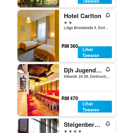
Tawaran
Hotel Carlton
2 bintang
Lütge Brückstraße 5, Dortmund, North Rhine-Westphalia, Jerman
RM 360
Lihat
Tawaran
Djh Jugendgästehaus Adolph Kolping
Silberstr. 24-26, Dortmund, North Rhine-Westphalia, Jerman
RM 470
Lihat
Tawaran
Steigenberger Hotel Dortmund
4 bintang