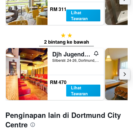
RM 311
Lihat
Tawaran
2 bintang
2 bintang ke bawah
Djh Jugendgästehaus Adolph Kolping
Silberstr. 24-26, Dortmund, North Rhine-Westphalia, Jerman
RM 470
Lihat
Tawaran
Penginapan lain di Dortmund City
Centre