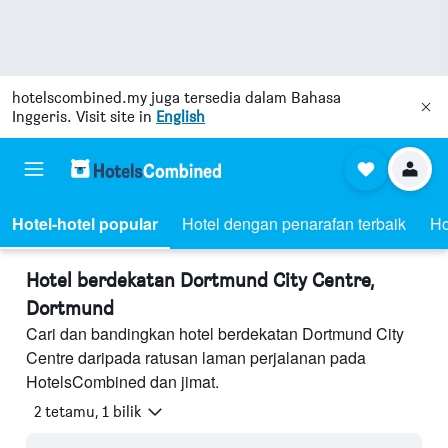
hotelscombined.my
juga tersedia dalam Bahasa
Inggeris. Visit site in
English
Hotel-hotel popular
Hotel dengan penarafan terbaik
Ho
Hotel berdekatan Dortmund City Centre,
Dortmund
Cari dan bandingkan hotel berdekatan Dortmund City
Centre daripada ratusan laman perjalanan pada
HotelsCombined dan jimat.
2 tetamu, 1 bilik