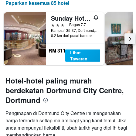
Paparkan kesemua 85 hotel
Sunday Hotel Dortmund City
3 bintang
Bagus 7.7
Kampstr. 35-37, Dortmund, North Rhine-Westphalia, Jerman
0.2 km dari pusat bandar
RM 311
Lihat
Tawaran
Hotel-hotel paling murah
berdekatan Dortmund City Centre,
Dortmund
Penginapan di Dortmund City Centre ini mengenakan
harga terendah setiap malam bagi yang kami temui. Jika
anda mempunyai fleksibiliti, ubah tarikh yang dipilih bagi
membandingkan harga.