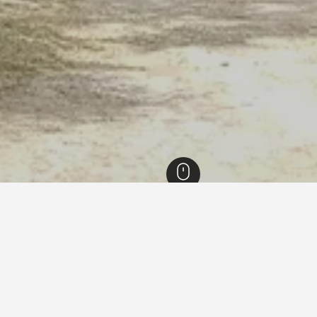
eollanam-do
2,034
Damyang
113
Damyang Juknokwon
 menginap di Damyang Jukn