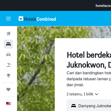
hotelsc
Penerbangan
Hotel
Hotel berde
Sewaan Kereta
Juknokwon, 
Pakej
Cari dan bandingkan ho
Eksplorasi
daripada ratusan laman 
dan jimat.
Perjalanan
2 tetamu, 1 bilik
Melayu