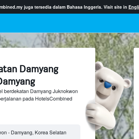
ombined.my
juga tersedia dalam Bahasa Inggeris. Visit site in
Engl
katan Damyang
Damyang
tel berdekatan Damyang Juknokwon
perjalanan pada HotelsCombined