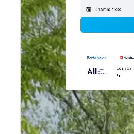
Khamis 13/8
...dan ba
lagi