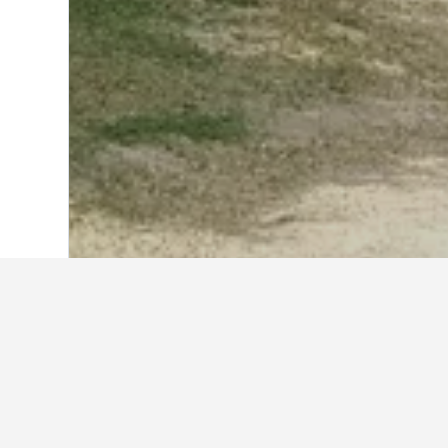
Laman Utama
Korea Selatan
39,583
J
Di mana untuk