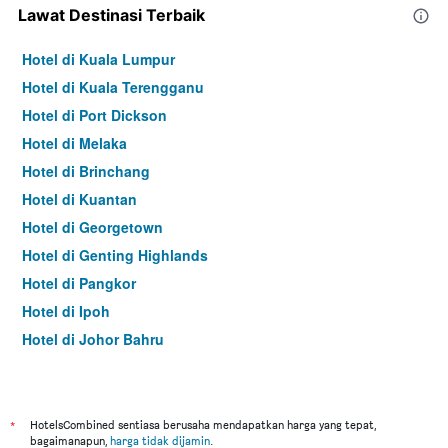
Lawat Destinasi Terbaik
Hotel di Kuala Lumpur
Hotel di Kuala Terengganu
Hotel di Port Dickson
Hotel di Melaka
Hotel di Brinchang
Hotel di Kuantan
Hotel di Georgetown
Hotel di Genting Highlands
Hotel di Pangkor
Hotel di Ipoh
Hotel di Johor Bahru
Hotel di Hat Yai
Hotel di Kota Kinabalu
Hotel di Kuching
*
HotelsCombined sentiasa berusaha mendapatkan harga yang tepat,
bagaimanapun,
harga tidak dijamin
.