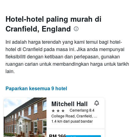
seminggu
Carta
mempunyai
Hotel-hotel paling murah di
1
Cranfield, England
paksi
X
yang
Ini adalah harga terendah yang kami temui bagi hotel-
memaparkan
hotel di Cranfield pada masa ini. Jika anda mempunyai
hari
fleksibiliti dengan ketibaan dan perlepasan, gunakan
dalam
seminggu.
ruangan carian untuk membandingkan harga untuk tarikh
Carta
lain.
mempunyai
1
paksi
Paparkan kesemua 9 hotel
Y
yang
Mitchell Hall
memaparkan
purata
3 bintang
Cemerlang 8.4
harga
College Road, Cranfield, United Kingdom
bilik
1.4 km dari pusat bandar
RM 266