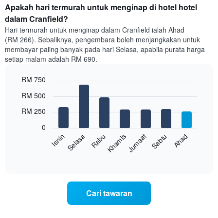
Apakah hari termurah untuk menginap di hotel hotel
dalam Cranfield?
Hari termurah untuk menginap dalam Cranfield ialah Ahad
(RM 266). Sebaliknya, pengembara boleh menjangkakan untuk
membayar paling banyak pada hari Selasa, apabila purata harga
setiap malam adalah RM 690.
RM 750
Bar
Chart
RM 500
graphic.
chart
with
RM 250
7
bars.
0
Rabu
Khamis
Jumaat
Sabtu
Ahad
Isnin
Selasa
Carta
berikut
End
of
memaparkan
interactive
harga
chart
purata
bilik
Cari tawaran
setiap
hari
dalam