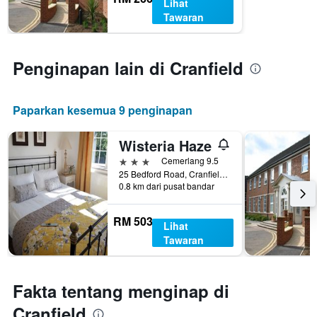
Lihat
Tawaran
Penginapan lain di Cranfield
Paparkan kesemua 9 penginapan
Wisteria Haze
3 bintang
Cemerlang 9.5
25 Bedford Road, Cranfield, United Kingdom
0.8 km dari pusat bandar
RM 503
Lihat
Tawaran
Fakta tentang menginap di
Cranfield