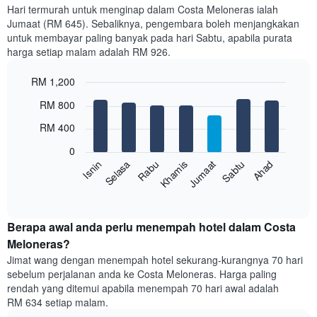
setiap
Hari termurah untuk menginap dalam Costa Meloneras ialah
bulan
Jumaat (RM 645). Sebaliknya, pengembara boleh menjangkakan
Carta
untuk membayar paling banyak pada hari Sabtu, apabila purata
mempunyai
harga setiap malam adalah RM 926.
1
paksi
RM 1,200
X
yang
Bar
Chart
RM 800
memaparkan
graphic.
chart
with
bulan.
RM 400
7
Carta
bars.
mempunyai
0
1
Sabtu
Khamis
Selasa
Ahad
Jumaat
Rabu
Isnin
Carta
paksi
berikut
End
Y
of
memaparkan
yang
interactive
harga
chart
memaparkan
purata
Berapa awal anda perlu menempah hotel dalam Costa
harga
bilik
Meloneras?
purata
setiap
bilik
Jimat wang dengan menempah hotel sekurang-kurangnya 70 hari
hari
sebelum perjalanan anda ke Costa Meloneras. Harga paling
dalam
rendah yang ditemui apabila menempah 70 hari awal adalah
seminggu
RM 634 setiap malam.
Carta