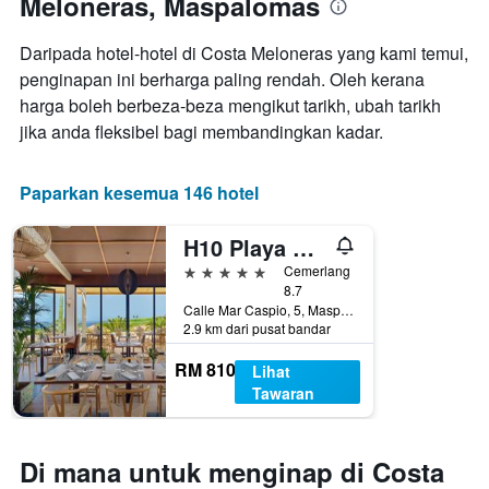
Meloneras, Maspalomas
yang
memaparkan
bilangan
Daripada hotel-hotel di Costa Meloneras yang kami temui,
hari
penginapan ini berharga paling rendah. Oleh kerana
sebelum
harga boleh berbeza-beza mengikut tarikh, ubah tarikh
penginapan
Carta
jika anda fleksibel bagi membandingkan kadar.
mempunyai
1
paksi
Paparkan kesemua 146 hotel
Y
yang
H10 Playa Meloneras Horizons Collection, Gran Canaria
memaparkan
harga
5 bintang
Cemerlang
purata
8.7
Calle Mar Caspio, 5, Maspalomas, Gran Canaria, Sepanyol
bilik
2.9 km dari pusat bandar
RM 810
Lihat
Tawaran
Di mana untuk menginap di Costa