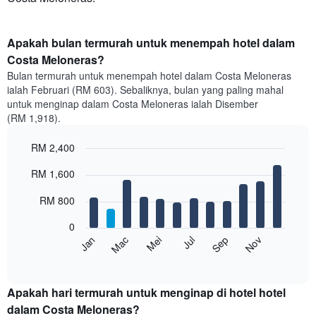
Apakah bulan termurah untuk menempah hotel dalam
Costa Meloneras?
Bulan termurah untuk menempah hotel dalam Costa Meloneras
ialah Februari (RM 603). Sebaliknya, bulan yang paling mahal
untuk menginap dalam Costa Meloneras ialah Disember
(RM 1,918).
RM 2,400
Bar
Chart
RM 1,600
graphic.
chart
with
12
RM 800
bars.
0
Carta
Mei
Nov
Mac
Sep
Jan
Jul
berikut
End
of
memaparkan
interactive
harga
chart
purata
Apakah hari termurah untuk menginap di hotel hotel
bilik
dalam Costa Meloneras?