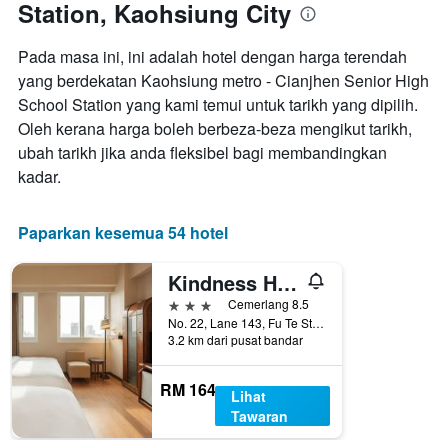
Station, Kaohsiung City
Pada masa ini, ini adalah hotel dengan harga terendah
yang berdekatan Kaohsiung metro - Cianjhen Senior High
School Station yang kami temui untuk tarikh yang dipilih.
Oleh kerana harga boleh berbeza-beza mengikut tarikh,
ubah tarikh jika anda fleksibel bagi membandingkan
kadar.
Paparkan kesemua 54 hotel
Kindness Hotel - Wu Jia
3 bintang
Cemerlang 8.5
No. 22, Lane 143, Fu Te Street, Kaohsiung City, Taiwan
3.2 km dari pusat bandar
RM 164
Lihat
Tawaran