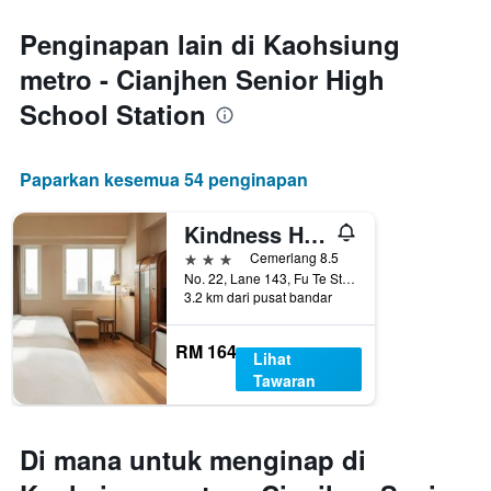
Penginapan lain di Kaohsiung
metro - Cianjhen Senior High
School Station
Paparkan kesemua 54 penginapan
Kindness Hotel - Wu Jia
3 bintang
Cemerlang 8.5
No. 22, Lane 143, Fu Te Street, Kaohsiung City, Taiwan
3.2 km dari pusat bandar
RM 164
Lihat
Tawaran
Di mana untuk menginap di