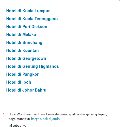
Hotel di Kuala Lumpur
Hotel di Kuala Terengganu
Hotel di Port Dickson
Hotel di Melaka
Hotel di Brinchang
Hotel di Kuantan
Hotel di Georgetown
Hotel di Genting Highlands
Hotel di Pangkor
Hotel di Ipoh
Hotel di Johor Bahru
Hotel di Hat Yai
Hotel di Kota Kinabalu
Hotel di Kuching
*
HotelsCombined sentiasa berusaha mendapatkan harga yang tepat,
bagaimanapun,
harga tidak dijamin
.
Hotel di Tokyo
Ini sebabnya: