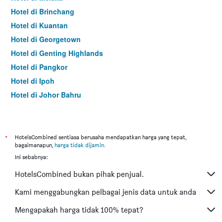
Hotel di Brinchang
Hotel di Kuantan
Hotel di Georgetown
Hotel di Genting Highlands
Hotel di Pangkor
Hotel di Ipoh
Hotel di Johor Bahru
Hotel di Hat Yai
Hotel di Kota Kinabalu
Hotel di Kuching
*
HotelsCombined sentiasa berusaha mendapatkan harga yang tepat,
bagaimanapun,
harga tidak dijamin
.
Hotel di Tokyo
Ini sebabnya:
Hotel di Batu Feringgi
HotelsCombined bukan pihak penjual.
Hotel di Bangkok
Hotel di Putrajaya
Kami menggabungkan pelbagai jenis data untuk anda
Hotel di Shah Alam
Mengapakah harga tidak 100% tepat?
Hotel di Kota Bharu