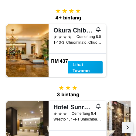
4 bintang
4+ bintang
Okura Chiba Hotel
4 bintang
Cemerlang 8.0
1-13-3, Chuominato, Chuo-ku, Chiba, Jepun
RM 437
Lihat
Tawaran
3 bintang
3 bintang
Hotel Sunroute Chiba
3 bintang
Cemerlang 8.4
Westrio 1, 1-4-1 Shinchiba, Chuo-ku, Chiba, Jepun