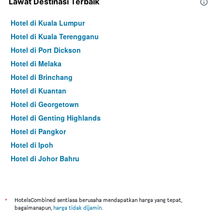
Lawat Destinasi Terbaik
Hotel di Kuala Lumpur
Hotel di Kuala Terengganu
Hotel di Port Dickson
Hotel di Melaka
Hotel di Brinchang
Hotel di Kuantan
Hotel di Georgetown
Hotel di Genting Highlands
Hotel di Pangkor
Hotel di Ipoh
Hotel di Johor Bahru
Hotel di Hat Yai
Hotel di Kota Kinabalu
Hotel di Kuching
*
HotelsCombined sentiasa berusaha mendapatkan harga yang tepat,
bagaimanapun,
harga tidak dijamin
.
Hotel di Tokyo