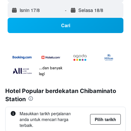
Isnin 17/8
-
Selasa 18/8
Cari
...dan banyak
lagi
Hotel Popular berdekatan Chibaminato
Station
Masukkan tarikh perjalanan
anda untuk mencari harga
Pilih tarikh
terbaik.