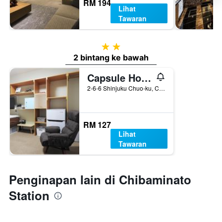
RM 194
Lihat
Tawaran
2 bintang
2 bintang ke bawah
Capsule Hotel The Inn
2-6-6 Shinjuku Chuo-ku, Chiba, Jepun
RM 127
Lihat
Tawaran
Penginapan lain di Chibaminato
Station