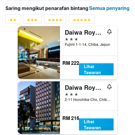
Semua penyaring
Saring mengikut penarafan bintang
Daiwa Roynet Hotel Chiba Ekimae
3 bintang
Fujimi 1-1-14, Chiba, Jepun
RM 222
Lihat
Tawaran
Daiwa Roynet Hotel Chiba-chuo
3 bintang
2-11 Honchiba-Cho, Chiba, Jepun
RM 216
Lihat
Tawaran