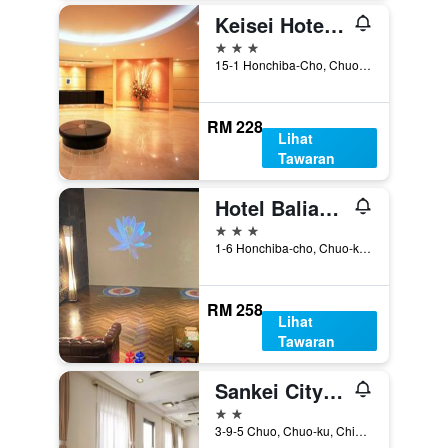
Keisei Hotel Miramare
3 bintang
15-1 Honchiba-Cho, Chuo-ku, Chiba, Jepun
RM 228
Lihat
Tawaran
Hotel Balian Resort Chiba - Family Kids Group Concept
3 bintang
1-6 Honchiba-cho, Chuo-ku, Chiba, Jepun
RM 258
Lihat
Tawaran
Sankei City Hotel Chiba
2 bintang
3-9-5 Chuo, Chuo-ku, Chiba, Jepun