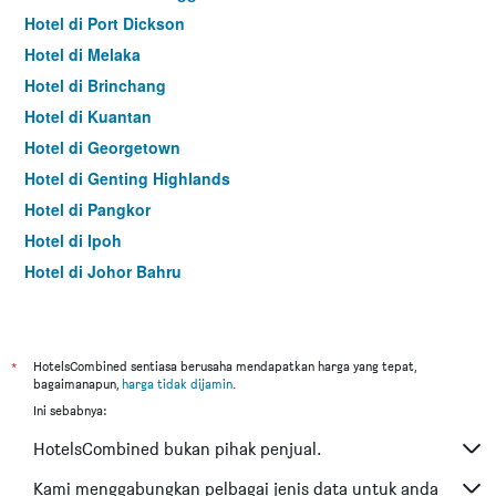
Hotel di Port Dickson
Hotel di Melaka
Hotel di Brinchang
Hotel di Kuantan
Hotel di Georgetown
Hotel di Genting Highlands
Hotel di Pangkor
Hotel di Ipoh
Hotel di Johor Bahru
Hotel di Hat Yai
Hotel di Kota Kinabalu
Hotel di Kuching
*
HotelsCombined sentiasa berusaha mendapatkan harga yang tepat,
bagaimanapun,
harga tidak dijamin
.
Hotel di Tokyo
Ini sebabnya:
Hotel di Batu Feringgi
HotelsCombined bukan pihak penjual.
Hotel di Bangkok
Hotel di Putrajaya
Kami menggabungkan pelbagai jenis data untuk anda