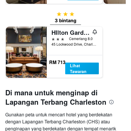
3 bintang
3 bintang
HIlton Garden Inn Charleston Waterfront/Downtown
3 bintang
Cemerlang 8.0
45 Lockwood Drive, Charleston, SC, Amerika Syarikat
RM 713
Lihat
Tawaran
Di mana untuk menginap di
Lapangan Terbang Charleston
Gunakan peta untuk mencari hotel yang berdekatan
dengan Lapangan Terbang Charleston (CHS) atau
penginapan yang berdekatan dengan tempat menarik