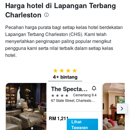
Harga hotel di Lapangan Terbang
Charleston
Pecahan harga purata bagi setiap kelas hotel berdekatan
Lapangan Terbang Charleston (CHS). Kami telah
menyerlahkan penginapan paling popular mengikut
pengguna kami serta nilai terbaik dalam setiap kelas
hotel.
4 bintang
4+ bintang
The Spectator Hotel
4 bintang
Cemerlang 9.4
67 State Street, Charleston, SC, Amerika Syarikat
RM 1,211
Lihat
Tawaran