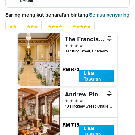
terbaik.
Semua penyaring
Saring mengikut penarafan bintang
The Francis Marion Hotel
4 bintang
387 King Street, Charleston, SC, Amerika Syarikat
RM 674
Lihat
Tawaran
Andrew Pinckney Inn
4 bintang
40 Pinckney Street, Charleston, SC, Amerika Syarikat
RM 716
Lihat
Tawaran