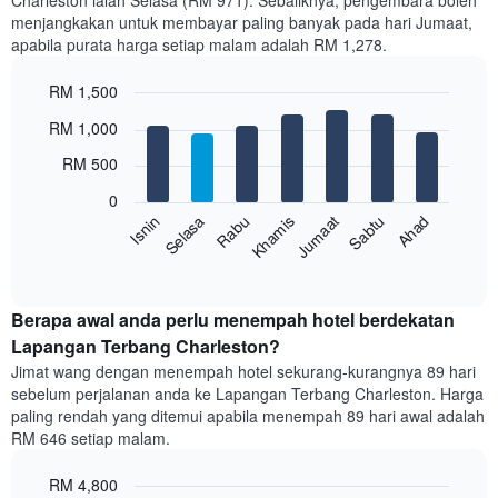
Charleston ialah Selasa (RM 971). Sebaliknya, pengembara boleh
Carta
menjangkakan untuk membayar paling banyak pada hari Jumaat,
mempunyai
apabila purata harga setiap malam adalah RM 1,278.
1
paksi
RM 1,500
X
yang
Bar
Chart
RM 1,000
memaparkan
graphic.
chart
with
bulan.
RM 500
7
Carta
bars.
mempunyai
0
1
Sabtu
Khamis
Selasa
Ahad
Jumaat
Rabu
Isnin
Carta
paksi
berikut
End
Y
of
memaparkan
yang
interactive
harga
chart
memaparkan
purata
Berapa awal anda perlu menempah hotel berdekatan
harga
bilik
Lapangan Terbang Charleston?
purata
setiap
bilik
Jimat wang dengan menempah hotel sekurang-kurangnya 89 hari
hari
sebelum perjalanan anda ke Lapangan Terbang Charleston. Harga
dalam
paling rendah yang ditemui apabila menempah 89 hari awal adalah
seminggu
RM 646 setiap malam.
Carta
mempunyai
RM 4,800
1