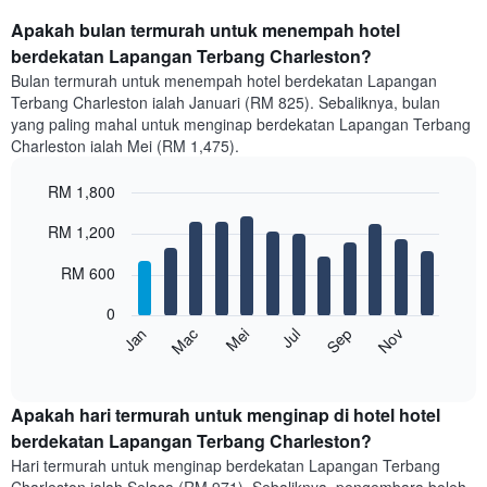
Apakah bulan termurah untuk menempah hotel
berdekatan Lapangan Terbang Charleston?
Bulan termurah untuk menempah hotel berdekatan Lapangan
Terbang Charleston ialah Januari (RM 825). Sebaliknya, bulan
yang paling mahal untuk menginap berdekatan Lapangan Terbang
Charleston ialah Mei (RM 1,475).
RM 1,800
Bar
Chart
RM 1,200
graphic.
chart
with
12
RM 600
bars.
0
Carta
Mei
Nov
Mac
Sep
Jul
Jan
berikut
End
of
memaparkan
interactive
harga
chart
purata
Apakah hari termurah untuk menginap di hotel hotel
bilik
berdekatan Lapangan Terbang Charleston?
setiap
Hari termurah untuk menginap berdekatan Lapangan Terbang
bulan