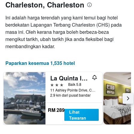
Charleston, Charleston
Ini adalah harga terendah yang kami temui bagi hotel
berdekatan Lapangan Terbang Charleston (CHS) pada
masa ini. Oleh kerana harga boleh berbeza-beza
mengikut tarikh, ubah tarikh jika anda fleksibel bagi
membandingkan kadar.
Paparkan kesemua 1,535 hotel
La Quinta Inn & Suites by Wyndham Charleston Riverview
3 bintang
Baik 5.8
11 Ashley Pointe Drive, Charleston, SC, Amerika Syarikat
2.9 km dari pusat bandar
RM 289
Lihat
Tawaran