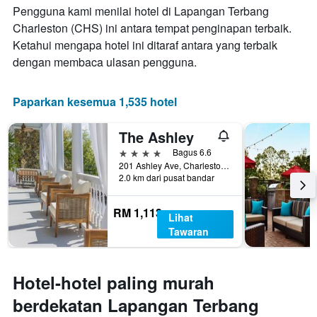
bilangan
Pengguna kami menilai hotel di Lapangan Terbang
hari
Charleston (CHS) ini antara tempat penginapan terbaik.
sebelum
Ketahui mengapa hotel ini ditaraf antara yang terbaik
penginapan
Carta
dengan membaca ulasan pengguna.
mempunyai
1
paksi
Paparkan kesemua 1,535 hotel
Y
yang
The Ashley
memaparkan
harga
4 bintang
Bagus 6.6
purata
201 Ashley Ave, Charleston, SC, Amerika Syarikat
2.0 km dari pusat bandar
bilik
RM 1,113
Lihat
Tawaran
Hotel-hotel paling murah
berdekatan Lapangan Terbang