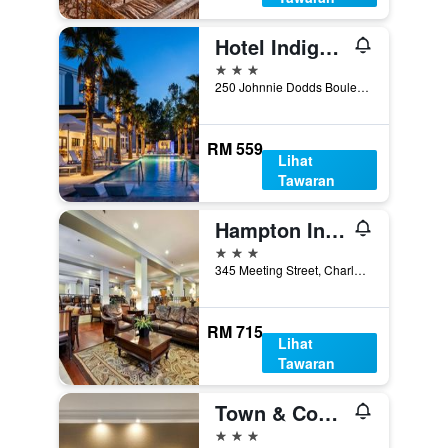
Hotel Indigo Mount Pleasant By IHG
3 bintang
250 Johnnie Dodds Boulevard, Charleston, SC, Amerika Syarikat
RM 559
Lihat
Tawaran
Hampton Inn Charleston-Historic District
3 bintang
345 Meeting Street, Charleston, SC, Amerika Syarikat
RM 715
Lihat
Tawaran
Town & Country Inn and Suites
3 bintang