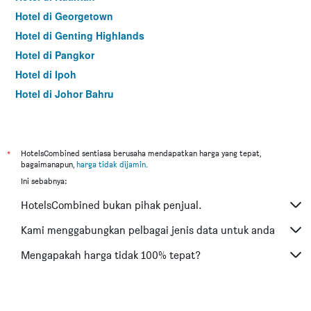
Hotel di Georgetown
Hotel di Genting Highlands
Hotel di Pangkor
Hotel di Ipoh
Hotel di Johor Bahru
Hotel di Hat Yai
Hotel di Kota Kinabalu
Hotel di Kuching
*
HotelsCombined sentiasa berusaha mendapatkan harga yang tepat,
bagaimanapun,
harga tidak dijamin
.
Hotel di Tokyo
Ini sebabnya:
Hotel di Batu Feringgi
HotelsCombined bukan pihak penjual.
Hotel di Bangkok
Hotel di Putrajaya
Kami menggabungkan pelbagai jenis data untuk anda
Hotel di Shah Alam
Mengapakah harga tidak 100% tepat?
Hotel di Kota Bharu
Hotel di Mersing
Hotel di Taiping