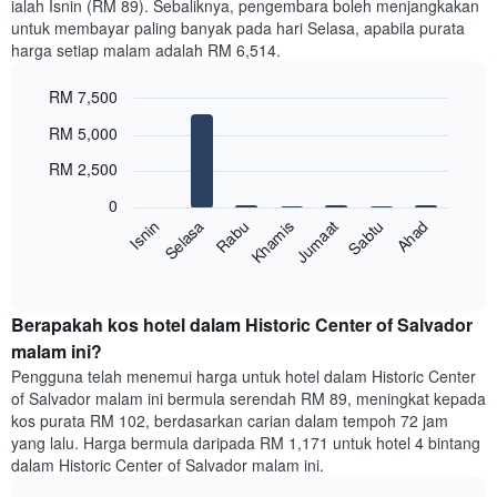
ialah Isnin (RM 89). Sebaliknya, pengembara boleh menjangkakan
Carta
untuk membayar paling banyak pada hari Selasa, apabila purata
mempunyai
harga setiap malam adalah RM 6,514.
1
paksi
RM 7,500
X
yang
Bar
Chart
RM 5,000
memaparkan
graphic.
chart
with
bulan.
RM 2,500
7
Carta
bars.
mempunyai
0
1
Sabtu
Khamis
Selasa
Ahad
Jumaat
Rabu
Isnin
Carta
paksi
berikut
End
Y
of
memaparkan
yang
interactive
harga
chart
memaparkan
purata
Berapakah kos hotel dalam Historic Center of Salvador
harga
bilik
malam ini?
purata
setiap
bilik
Pengguna telah menemui harga untuk hotel dalam Historic Center
hari
of Salvador malam ini bermula serendah RM 89, meningkat kepada
dalam
kos purata RM 102, berdasarkan carian dalam tempoh 72 jam
seminggu
yang lalu. Harga bermula daripada RM 1,171 untuk hotel 4 bintang
Carta
dalam Historic Center of Salvador malam ini.
mempunyai
1