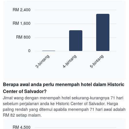
mengikut
RM 2,400
penarafan
bintang
Bar
Chart
Carta
graphic.
chart
RM 1,600
with
mempunyai
3
1
bars.
RM 800
paksi
X
Carta
yang
0
berikut
menunjukkan
4-bintang
5-bintang
3-bintang
memaparkan
kategori
purata
hotel
End
harga
mengikut
of
bilik
interactive
bintang.
hujung
chart
Carta
Berapa awal anda perlu menempah hotel dalam Historic
minggu
mempunyai
ini
Center of Salvador?
1
yang
paksi
Jimat wang dengan menempah hotel sekurang-kurangnya 71 hari
ditemui
Y
sebelum perjalanan anda ke Historic Center of Salvador. Harga
dalam
yang
paling rendah yang ditemui apabila menempah 71 hari awal adalah
3
memaparkan
RM 82 setiap malam.
hari
harga
lalu
purata
RM 4,500
yang