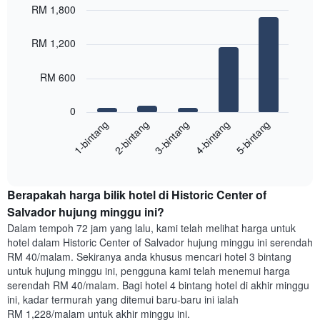
paksi
RM 1,800
X
Bar
Chart
yang
graphic.
chart
RM 1,200
with
memaparkan
5
hari
bars.
dalam
RM 600
seminggu.
Carta
Carta
0
berikut
mempunyai
3-bintang
1-bintang
4-bintang
2-bintang
5-bintang
memaparkan
1
harga
paksi
End
purata
Y
of
satu
yang
interactive
bilik
chart
memaparkan
Berapakah harga bilik hotel di Historic Center of
malam
purata
ini
Salvador hujung minggu ini?
harga
yang
bilik
Dalam tempoh 72 jam yang lalu, kami telah melihat harga untuk
ditemui
hotel dalam Historic Center of Salvador hujung minggu ini serendah
dalam
RM 40/malam. Sekiranya anda khusus mencari hotel 3 bintang
3
untuk hujung minggu ini, pengguna kami telah menemui harga
hari
serendah RM 40/malam. Bagi hotel 4 bintang hotel di akhir minggu
lalu
ini, kadar termurah yang ditemui baru-baru ini ialah
yang
RM 1,228/malam untuk akhir minggu ini.
diagregatkan