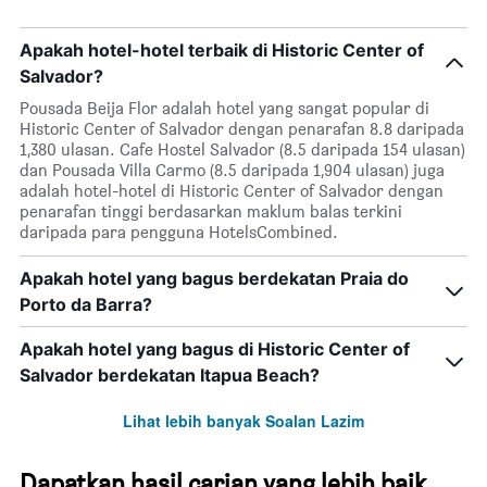
purata
bilangan
bilik
hari
hujung
Apakah hotel-hotel terbaik di Historic Center of
sebelum
minggu
penginapan
Salvador?
ini
Carta
yang
Pousada Beija Flor adalah hotel yang sangat popular di
mempunyai
ditemui
Historic Center of Salvador dengan penarafan 8.8 daripada
1
dalam
1,380 ulasan. Cafe Hostel Salvador (8.5 daripada 154 ulasan)
paksi
3
dan Pousada Villa Carmo (8.5 daripada 1,904 ulasan) juga
Y
hari
adalah hotel-hotel di Historic Center of Salvador dengan
yang
lalu
penarafan tinggi berdasarkan maklum balas terkini
memaparkan
daripada para pengguna HotelsCombined.
harga
purata
Apakah hotel yang bagus berdekatan Praia do
bilik
Porto da Barra?
Apakah hotel yang bagus di Historic Center of
Salvador berdekatan Itapua Beach?
Lihat lebih banyak Soalan Lazim
Dapatkan hasil carian yang lebih baik