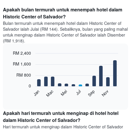
Apakah bulan termurah untuk menempah hotel dalam
Historic Center of Salvador?
Bulan termurah untuk menempah hotel dalam Historic Center of
Salvador ialah Julai (RM 144). Sebaliknya, bulan yang paling mahal
untuk menginap dalam Historic Center of Salvador ialah Disember
(RM 1,918).
RM 2,400
Bar
Chart
RM 1,600
graphic.
chart
with
12
RM 800
bars.
0
Carta
Mei
Nov
Mac
Sep
Jan
Jul
berikut
End
of
memaparkan
interactive
harga
chart
purata
Apakah hari termurah untuk menginap di hotel hotel
bilik
dalam Historic Center of Salvador?
setiap
Hari termurah untuk menginap dalam Historic Center of Salvador
bulan